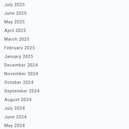
July 2025
June 2025
May 2025
April 2025
March 2025
February 2025
January 2025
December 2024
November 2024
October 2024
September 2024
August 2024
July 2024
June 2024
May 2024