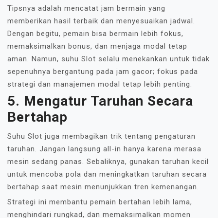
Tipsnya adalah mencatat jam bermain yang
memberikan hasil terbaik dan menyesuaikan jadwal.
Dengan begitu, pemain bisa bermain lebih fokus,
memaksimalkan bonus, dan menjaga modal tetap
aman. Namun, suhu Slot selalu menekankan untuk tidak
sepenuhnya bergantung pada jam gacor; fokus pada
strategi dan manajemen modal tetap lebih penting.
5. Mengatur Taruhan Secara
Bertahap
Suhu Slot juga membagikan trik tentang pengaturan
taruhan. Jangan langsung all-in hanya karena merasa
mesin sedang panas. Sebaliknya, gunakan taruhan kecil
untuk mencoba pola dan meningkatkan taruhan secara
bertahap saat mesin menunjukkan tren kemenangan.
Strategi ini membantu pemain bertahan lebih lama,
menghindari rungkad, dan memaksimalkan momen