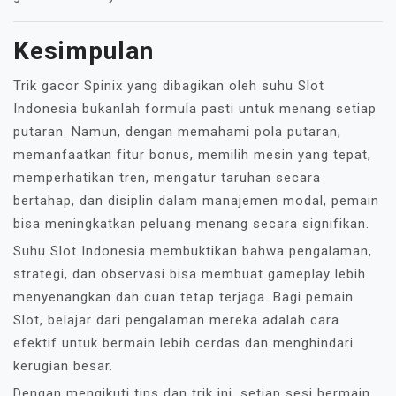
Kesimpulan
Trik gacor Spinix yang dibagikan oleh suhu Slot
Indonesia bukanlah formula pasti untuk menang setiap
putaran. Namun, dengan memahami pola putaran,
memanfaatkan fitur bonus, memilih mesin yang tepat,
memperhatikan tren, mengatur taruhan secara
bertahap, dan disiplin dalam manajemen modal, pemain
bisa meningkatkan peluang menang secara signifikan.
Suhu Slot Indonesia membuktikan bahwa pengalaman,
strategi, dan observasi bisa membuat gameplay lebih
menyenangkan dan cuan tetap terjaga. Bagi pemain
Slot, belajar dari pengalaman mereka adalah cara
efektif untuk bermain lebih cerdas dan menghindari
kerugian besar.
Dengan mengikuti tips dan trik ini, setiap sesi bermain