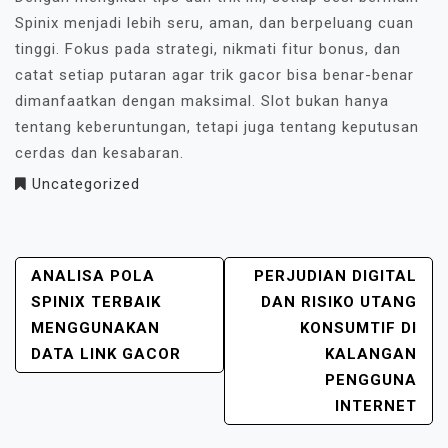
Spinix menjadi lebih seru, aman, dan berpeluang cuan
tinggi. Fokus pada strategi, nikmati fitur bonus, dan
catat setiap putaran agar trik gacor bisa benar-benar
dimanfaatkan dengan maksimal. Slot bukan hanya
tentang keberuntungan, tetapi juga tentang keputusan
cerdas dan kesabaran.
Uncategorized
Post
ANALISA POLA
PERJUDIAN DIGITAL
SPINIX TERBAIK
DAN RISIKO UTANG
Navigation
MENGGUNAKAN
KONSUMTIF DI
DATA LINK GACOR
KALANGAN
PENGGUNA
INTERNET