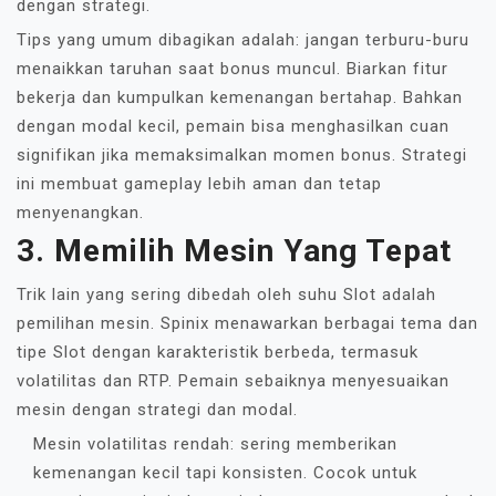
dengan strategi.
Tips yang umum dibagikan adalah: jangan terburu-buru
menaikkan taruhan saat bonus muncul. Biarkan fitur
bekerja dan kumpulkan kemenangan bertahap. Bahkan
dengan modal kecil, pemain bisa menghasilkan cuan
signifikan jika memaksimalkan momen bonus. Strategi
ini membuat gameplay lebih aman dan tetap
menyenangkan.
3. Memilih Mesin Yang Tepat
Trik lain yang sering dibedah oleh suhu Slot adalah
pemilihan mesin. Spinix menawarkan berbagai tema dan
tipe Slot dengan karakteristik berbeda, termasuk
volatilitas dan RTP. Pemain sebaiknya menyesuaikan
mesin dengan strategi dan modal.
Mesin volatilitas rendah: sering memberikan
kemenangan kecil tapi konsisten. Cocok untuk