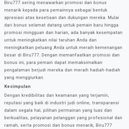
Biru777 sering menawarkan promosi dan bonus
menarik kepada para pemainnya sebagai bentuk
apresiasi atas kesetiaan dan dukungan mereka. Mulai
dari bonus selamat datang untuk pemain baru hingga
promosi mingguan dan harian, ada banyak kesempatan
untuk meningkatkan nilai taruhan Anda dan
meningkatkan peluang Anda untuk meraih kemenangan
besar di Biru777. Dengan memanfaatkan promosi dan
bonus ini, para pemain dapat memaksimalkan
pengalaman berjudi mereka dan meraih hadiah-hadiah
yang menggiurkan.
Kesimpulan
Dengan kredibilitas dan keamanan yang terjamin,
reputasi yang baik di industri judi online, transparansi
dalam segala hal, pilihan permainan yang luas dan
berkualitas, pelayanan pelanggan yang profesional dan
ramah, serta promosi dan bonus menarik, Biru777