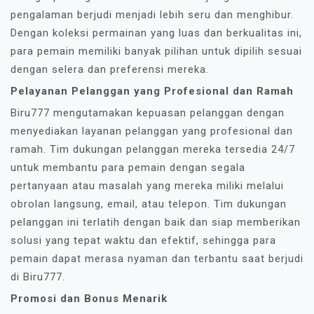
pengalaman berjudi menjadi lebih seru dan menghibur.
Dengan koleksi permainan yang luas dan berkualitas ini,
para pemain memiliki banyak pilihan untuk dipilih sesuai
dengan selera dan preferensi mereka.
Pelayanan Pelanggan yang Profesional dan Ramah
Biru777 mengutamakan kepuasan pelanggan dengan
menyediakan layanan pelanggan yang profesional dan
ramah. Tim dukungan pelanggan mereka tersedia 24/7
untuk membantu para pemain dengan segala
pertanyaan atau masalah yang mereka miliki melalui
obrolan langsung, email, atau telepon. Tim dukungan
pelanggan ini terlatih dengan baik dan siap memberikan
solusi yang tepat waktu dan efektif, sehingga para
pemain dapat merasa nyaman dan terbantu saat berjudi
di Biru777.
Promosi dan Bonus Menarik