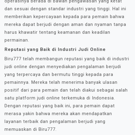
operasinya berada di bawah pengawasan yang ketat
dan sesuai dengan standar industri yang tinggi. Hal ini
memberikan kepercayaan kepada para pemain bahwa
mereka dapat berjudi dengan aman dan nyaman tanpa
harus khawatir tentang keamanan dan keadilan
permainan.
Reputasi yang Baik di Industri Judi Online
Biru777 telah membangun reputasi yang baik di industri
judi online dengan menyediakan pengalaman berjudi
yang terpercaya dan bermutu tinggi kepada para
pemainnya. Mereka telah menerima banyak ulasan
positif dari para pemain dan telah diakui sebagai salah
satu platform judi online terkemuka di Indonesia.
Dengan reputasi yang baik ini, para pemain dapat
merasa yakin bahwa mereka akan mendapatkan
layanan terbaik dan pengalaman berjudi yang
memuaskan di Biru777.