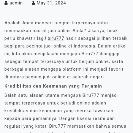
admin
May 31, 2024
Apakah Anda mencari tempat terpercaya untuk
memuaskan hasrat judi online Anda? Jika iya, tidak
perlu khawatir lagi!
biru777
hadir sebagai pilihan terbaik
bagi para pecinta judi online di Indonesia. Dalam artikel
ini, kita akan menjelajahi mengapa Biru777 dianggap
sebagai tempat terpercaya untuk berjudi online, serta
berbagai alasan mengapa platform ini menjadi favorit
di antara pemain judi online di seluruh negeri.
Kredibilitas dan Keamanan yang Terjamin
Salah satu alasan utama mengapa Biru777 menjadi
tempat terpercaya untuk berjudi online adalah
kredibilitas dan keamanan yang mereka tawarkan
kepada para pemainnya. Dengan lisensi resmi dan
regulasi yang ketat, Biru777 memastikan bahwa semua