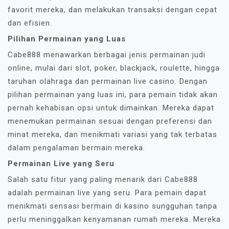
favorit mereka, dan melakukan transaksi dengan cepat
dan efisien.
Pilihan Permainan yang Luas
Cabe888 menawarkan berbagai jenis permainan judi
online, mulai dari slot, poker, blackjack, roulette, hingga
taruhan olahraga dan permainan live casino. Dengan
pilihan permainan yang luas ini, para pemain tidak akan
pernah kehabisan opsi untuk dimainkan. Mereka dapat
menemukan permainan sesuai dengan preferensi dan
minat mereka, dan menikmati variasi yang tak terbatas
dalam pengalaman bermain mereka.
Permainan Live yang Seru
Salah satu fitur yang paling menarik dari Cabe888
adalah permainan live yang seru. Para pemain dapat
menikmati sensasi bermain di kasino sungguhan tanpa
perlu meninggalkan kenyamanan rumah mereka. Mereka