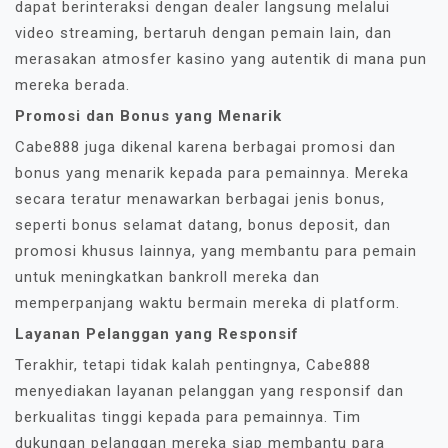
dapat berinteraksi dengan dealer langsung melalui
video streaming, bertaruh dengan pemain lain, dan
merasakan atmosfer kasino yang autentik di mana pun
mereka berada.
Promosi dan Bonus yang Menarik
Cabe888 juga dikenal karena berbagai promosi dan
bonus yang menarik kepada para pemainnya. Mereka
secara teratur menawarkan berbagai jenis bonus,
seperti bonus selamat datang, bonus deposit, dan
promosi khusus lainnya, yang membantu para pemain
untuk meningkatkan bankroll mereka dan
memperpanjang waktu bermain mereka di platform.
Layanan Pelanggan yang Responsif
Terakhir, tetapi tidak kalah pentingnya, Cabe888
menyediakan layanan pelanggan yang responsif dan
berkualitas tinggi kepada para pemainnya. Tim
dukungan pelanggan mereka siap membantu para