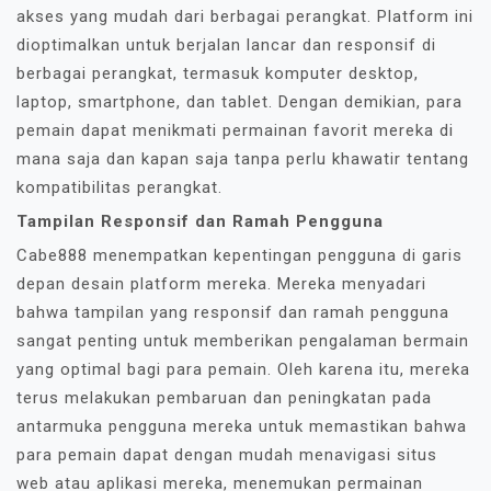
akses yang mudah dari berbagai perangkat. Platform ini
dioptimalkan untuk berjalan lancar dan responsif di
berbagai perangkat, termasuk komputer desktop,
laptop, smartphone, dan tablet. Dengan demikian, para
pemain dapat menikmati permainan favorit mereka di
mana saja dan kapan saja tanpa perlu khawatir tentang
kompatibilitas perangkat.
Tampilan Responsif dan Ramah Pengguna
Cabe888 menempatkan kepentingan pengguna di garis
depan desain platform mereka. Mereka menyadari
bahwa tampilan yang responsif dan ramah pengguna
sangat penting untuk memberikan pengalaman bermain
yang optimal bagi para pemain. Oleh karena itu, mereka
terus melakukan pembaruan dan peningkatan pada
antarmuka pengguna mereka untuk memastikan bahwa
para pemain dapat dengan mudah menavigasi situs
web atau aplikasi mereka, menemukan permainan