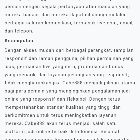
pemain dengan segala pertanyaan atau masalah yang
mereka hadapi, dan mereka dapat dihubungi melalui
berbagai saluran komunikasi, termasuk live chat, email,
dan telepon.
Kesimpulan
Dengan akses mudah dari berbagai perangkat, tampilan
responsif dan ramah pengguna, pilihan permainan yang
luas, permainan live yang seru, promosi dan bonus
yang menarik, dan layanan pelanggan yang responsif,
tidak mengherankan jika Cabe888 menjadi pilihan utama
bagi para pemain yang menginginkan pengalaman judi
online yang responsif dan fleksibel. Dengan terus
mempertahankan standar kualitas yang tinggi dan
berkomitmen untuk terus meningkatkan layanan
mereka, Cabe888 akan terus menjadi salah satu
platform judi online terbaik di Indonesia. Selamat
bermain dan semoga keberuntungan selalu menyertai