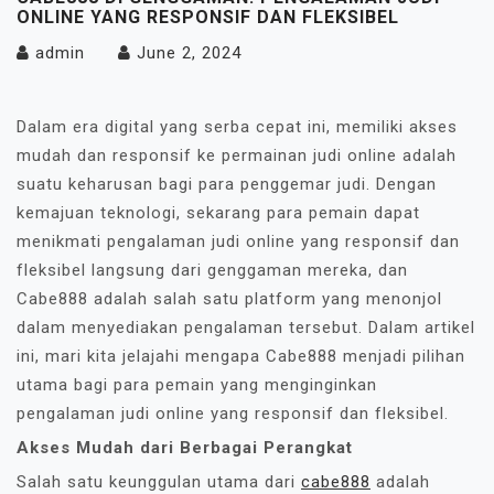
ONLINE YANG RESPONSIF DAN FLEKSIBEL
admin
June 2, 2024
Dalam era digital yang serba cepat ini, memiliki akses
mudah dan responsif ke permainan judi online adalah
suatu keharusan bagi para penggemar judi. Dengan
kemajuan teknologi, sekarang para pemain dapat
menikmati pengalaman judi online yang responsif dan
fleksibel langsung dari genggaman mereka, dan
Cabe888 adalah salah satu platform yang menonjol
dalam menyediakan pengalaman tersebut. Dalam artikel
ini, mari kita jelajahi mengapa Cabe888 menjadi pilihan
utama bagi para pemain yang menginginkan
pengalaman judi online yang responsif dan fleksibel.
Akses Mudah dari Berbagai Perangkat
Salah satu keunggulan utama dari
cabe888
adalah