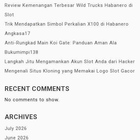
Review Kemenangan Terbesar Wild Trucks Habanero di
Slot
Trik Mendapatkan Simbol Perkalian X100 di Habanero
Angkasa17
Anti-Rungkad Main Koi Gate: Panduan Aman Ala
Bukumimpi138
Langkah Jitu Mengamankan Akun Slot Anda dari Hacker
Mengenali Situs Kloning yang Memakai Logo Slot Gacor
RECENT COMMENTS
No comments to show.
ARCHIVES
July 2026
June 2026