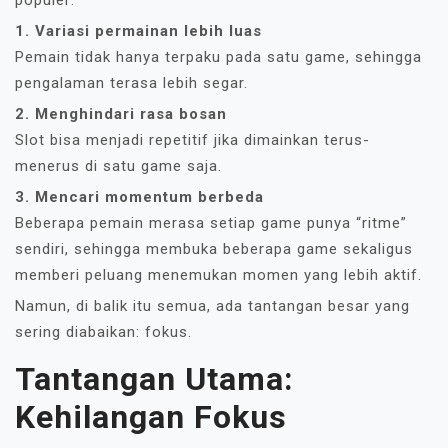
populer:
1. Variasi permainan lebih luas
Pemain tidak hanya terpaku pada satu game, sehingga
pengalaman terasa lebih segar.
2. Menghindari rasa bosan
Slot bisa menjadi repetitif jika dimainkan terus-
menerus di satu game saja.
3. Mencari momentum berbeda
Beberapa pemain merasa setiap game punya “ritme”
sendiri, sehingga membuka beberapa game sekaligus
memberi peluang menemukan momen yang lebih aktif.
Namun, di balik itu semua, ada tantangan besar yang
sering diabaikan: fokus.
Tantangan Utama:
Kehilangan Fokus