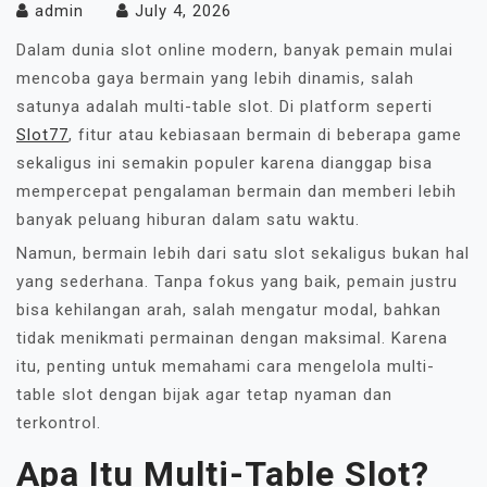
admin
July 4, 2026
Dalam dunia slot online modern, banyak pemain mulai
mencoba gaya bermain yang lebih dinamis, salah
satunya adalah multi-table slot. Di platform seperti
Slot77
, fitur atau kebiasaan bermain di beberapa game
sekaligus ini semakin populer karena dianggap bisa
mempercepat pengalaman bermain dan memberi lebih
banyak peluang hiburan dalam satu waktu.
Namun, bermain lebih dari satu slot sekaligus bukan hal
yang sederhana. Tanpa fokus yang baik, pemain justru
bisa kehilangan arah, salah mengatur modal, bahkan
tidak menikmati permainan dengan maksimal. Karena
itu, penting untuk memahami cara mengelola multi-
table slot dengan bijak agar tetap nyaman dan
terkontrol.
Apa Itu Multi-Table Slot?