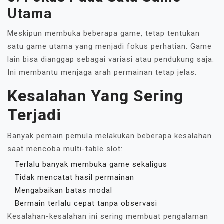
Utama
Meskipun membuka beberapa game, tetap tentukan
satu game utama yang menjadi fokus perhatian. Game
lain bisa dianggap sebagai variasi atau pendukung saja.
Ini membantu menjaga arah permainan tetap jelas.
Kesalahan Yang Sering
Terjadi
Banyak pemain pemula melakukan beberapa kesalahan
saat mencoba multi-table slot:
Terlalu banyak membuka game sekaligus
Tidak mencatat hasil permainan
Mengabaikan batas modal
Bermain terlalu cepat tanpa observasi
Kesalahan-kesalahan ini sering membuat pengalaman