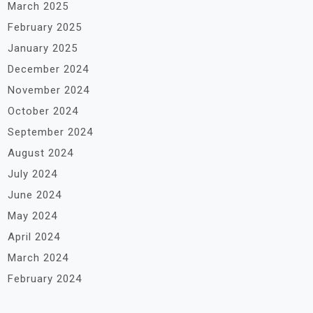
March 2025
February 2025
January 2025
December 2024
November 2024
October 2024
September 2024
August 2024
July 2024
June 2024
May 2024
April 2024
March 2024
February 2024