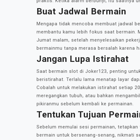
praktis. Ketika alarm berbunyi, itu saatnya
Buat Jadwal Bermain
Mengapa tidak mencoba membuat jadwal berm
membantu kamu lebih fokus saat bermain. Mi
Jumat malam, setelah menyelesaikan pekerj
bermainmu tanpa merasa bersalah karena ha
Jangan Lupa Istirahat
Saat bermain slot di Joker123, penting unt
beristirahat. Terlalu lama menatap layar d
Cobalah untuk melakukan istirahat setiap 20-
meregangkan tubuh, atau bahkan mengambi
pikiranmu sebelum kembali ke permainan.
Tentukan Tujuan Permai
Sebelum memulai sesi permainan, tetapkan tu
bermain untuk bersenang-senang, nikmati se