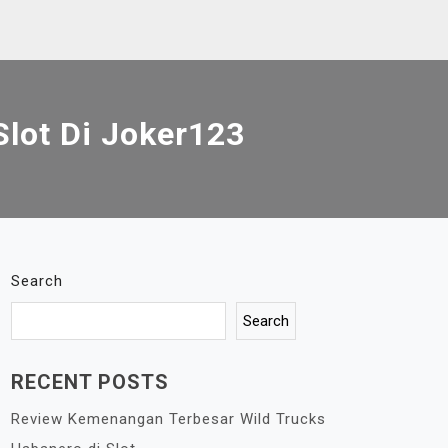
lot Di Joker123
Search
Search
RECENT POSTS
Review Kemenangan Terbesar Wild Trucks