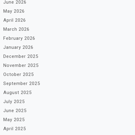
June 2026
May 2026
April 2026
March 2026
February 2026
January 2026
December 2025
November 2025
October 2025
September 2025
August 2025
July 2025
June 2025
May 2025
April 2025