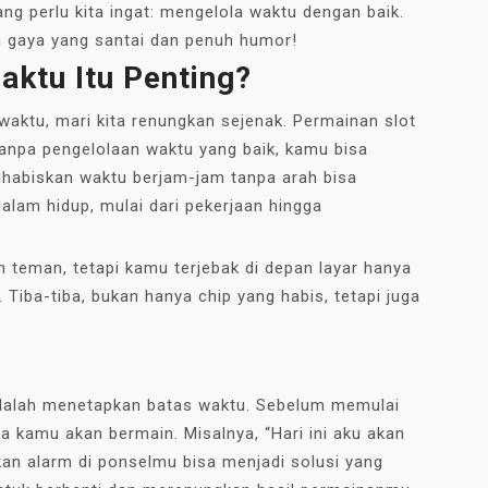
ang perlu kita ingat: mengelola waktu dengan baik.
 gaya yang santai dan penuh humor!
ktu Itu Penting?
 waktu, mari kita renungkan sejenak. Permainan slot
anpa pengelolaan waktu yang baik, kamu bisa
ghabiskan waktu berjam-jam tanpa arah bisa
lam hidup, mulai dari pekerjaan hingga
teman, tetapi kamu terjebak di depan layar hanya
 Tiba-tiba, bukan hanya chip yang habis, tetapi juga
dalah menetapkan batas waktu. Sebelum memulai
a kamu akan bermain. Misalnya, “Hari ini aku akan
an alarm di ponselmu bisa menjadi solusi yang