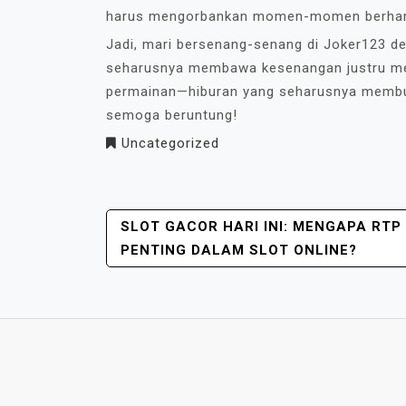
harus mengorbankan momen-momen berharg
Jadi, mari bersenang-senang di Joker123 d
seharusnya membawa kesenangan justru men
permainan—hiburan yang seharusnya membu
semoga beruntung!
Uncategorized
Post
SLOT GACOR HARI INI: MENGAPA RTP
PENTING DALAM SLOT ONLINE?
Navigation