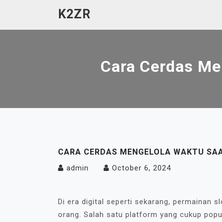
Skip
K2ZR
to
content
Cara Cerdas Me
CARA CERDAS MENGELOLA WAKTU SAAT
admin
October 6, 2024
Di era digital seperti sekarang, permainan s
orang. Salah satu platform yang cukup popu