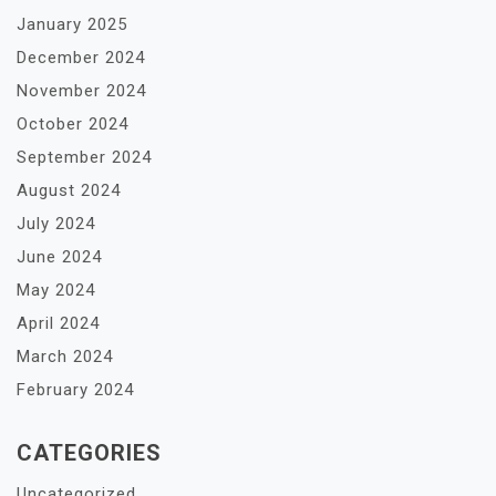
January 2025
December 2024
November 2024
October 2024
September 2024
August 2024
July 2024
June 2024
May 2024
April 2024
March 2024
February 2024
CATEGORIES
Uncategorized