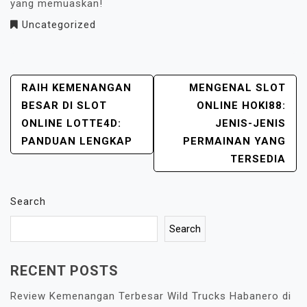
yang memuaskan!
Uncategorized
Post
RAIH KEMENANGAN
MENGENAL SLOT
BESAR DI SLOT
ONLINE HOKI88:
Navigation
ONLINE LOTTE4D:
JENIS-JENIS
PANDUAN LENGKAP
PERMAINAN YANG
TERSEDIA
Search
Search
RECENT POSTS
Review Kemenangan Terbesar Wild Trucks Habanero di