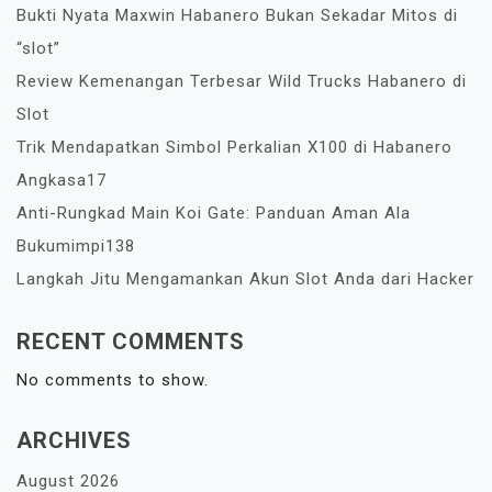
Bukti Nyata Maxwin Habanero Bukan Sekadar Mitos di
“slot”
Review Kemenangan Terbesar Wild Trucks Habanero di
Slot
Trik Mendapatkan Simbol Perkalian X100 di Habanero
Angkasa17
Anti-Rungkad Main Koi Gate: Panduan Aman Ala
Bukumimpi138
Langkah Jitu Mengamankan Akun Slot Anda dari Hacker
RECENT COMMENTS
No comments to show.
ARCHIVES
August 2026