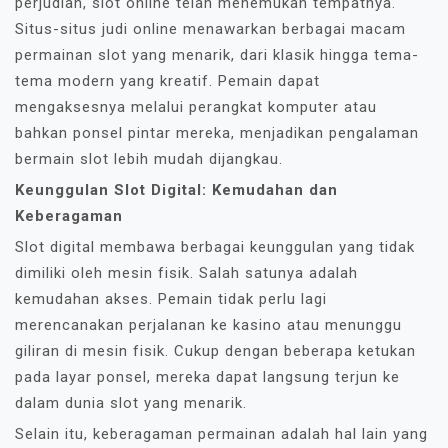
perjudian, slot online telah menemukan tempatnya.
Situs-situs judi online menawarkan berbagai macam
permainan slot yang menarik, dari klasik hingga tema-
tema modern yang kreatif. Pemain dapat
mengaksesnya melalui perangkat komputer atau
bahkan ponsel pintar mereka, menjadikan pengalaman
bermain slot lebih mudah dijangkau.
Keunggulan Slot Digital: Kemudahan dan
Keberagaman
Slot digital membawa berbagai keunggulan yang tidak
dimiliki oleh mesin fisik. Salah satunya adalah
kemudahan akses. Pemain tidak perlu lagi
merencanakan perjalanan ke kasino atau menunggu
giliran di mesin fisik. Cukup dengan beberapa ketukan
pada layar ponsel, mereka dapat langsung terjun ke
dalam dunia slot yang menarik.
Selain itu, keberagaman permainan adalah hal lain yang