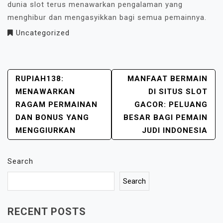
dunia slot terus menawarkan pengalaman yang
menghibur dan mengasyikkan bagi semua pemainnya.
Uncategorized
Post
RUPIAH138:
MANFAAT BERMAIN
MENAWARKAN
DI SITUS SLOT
Navigation
RAGAM PERMAINAN
GACOR: PELUANG
DAN BONUS YANG
BESAR BAGI PEMAIN
MENGGIURKAN
JUDI INDONESIA
Search
Search
RECENT POSTS