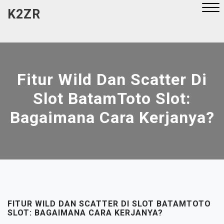
Skip
K2ZR
to
content
Close
Menu
Fitur Wild Dan Scatter Di
Slot BatamToto Slot:
Bagaimana Cara Kerjanya?
FITUR WILD DAN SCATTER DI SLOT BATAMTOTO
SLOT: BAGAIMANA CARA KERJANYA?