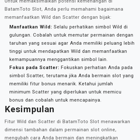
Untuk memaksimalkan potensi kemenangan di
BatamToto Slot, Anda perlu memahami bagaimana
memanfaatkan Wild dan Scatter dengan bijak:
Manfaatkan Wild:
Selalu perhatikan simbol Wild di
gulungan. Cobalah untuk memutar permainan dengan
taruhan yang sesuai agar Anda memiliki peluang lebih
tinggi untuk mendapatkan Wild dan memanfaatkan
kemampuannya menggantikan simbol lain.
Fokus pada Scatter:
Fokuskan perhatian Anda pada
simbol Scatter, terutama jika Anda bermain slot yang
memiliki fitur bonus menarik. Ketahui jumlah
minimum Scatter yang diperlukan untuk memicu
bonus dan cobalah untuk mencapainya.
Kesimpulan
Fitur Wild dan Scatter di BatamToto Slot menawarkan
dimensi tambahan dalam permainan slot online,
mengubah cara Anda bermain dan meningkatkan