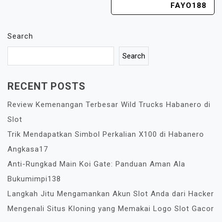
FAYO188
Search
Search
RECENT POSTS
Review Kemenangan Terbesar Wild Trucks Habanero di
Slot
Trik Mendapatkan Simbol Perkalian X100 di Habanero
Angkasa17
Anti-Rungkad Main Koi Gate: Panduan Aman Ala
Bukumimpi138
Langkah Jitu Mengamankan Akun Slot Anda dari Hacker
Mengenali Situs Kloning yang Memakai Logo Slot Gacor