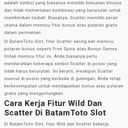
adalah simbol yang biasanya memiliki kekuatan khusus
dan tidak memerlukan kombinasi yang berurutan untuk
memberikan hadiah. Biasanya, Scatter memiliki peran
utama dalam memicu fitur bonus atau putaran gratis
dalam permainan.
Di BatamToto Slot, fitur Scatter sering kali memicu
putaran bonus seperti Free Spins atau Bonus Games.
Untuk memicu fitur ini, Anda biasanya perlu
mendaratkan beberapa simbol Scatter di posisi yang
tidak harus berurutan. Ini berarti, meskipun Scatter
muncul di posisi yang berbeda di gulungan, Anda tetap
berkesempatan untuk mendapatkan bonus atau putaran
gratis yang menguntungkan.
Cara Kerja Fitur Wild Dan
Scatter Di BatamToto Slot
Di BatamToto Slot, fitur Wild dan Scatter bekerja