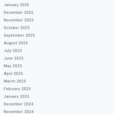
January 2026
December 2025
November 2025
October 2025
September 2025
August 2025
July 2025
June 2025
May 2025
April 2025
March 2025
February 2025
January 2025
December 2024
November 2024