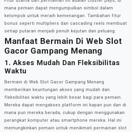
Fitur utama dari permainan ini adalah cluster pays, di
mana pemain dapat mengumpulkan simbol dalam
kelompok untuk meraih kemenangan. Tambahan fitur
bonus seperti multipliers dan cascading reels membuat
setiap putaran menjadi penuh kejutan dan peluang.
Manfaat Bermain Di Web Slot
Gacor Gampang Menang
1. Akses Mudah Dan Fleksibilitas
Waktu
Bermain di Web Slot Gacor Gampang Menang
memberikan keuntungan akses yang mudah dan
fleksibilitas waktu yang lebih besar bagi para pemain.
Mereka dapat mengakses platform ini kapan pun dan di
mana pun mereka berada, cukup dengan menggunakan
perangkat komputer atau smartphone mereka. Hal ini
memungkinkan pemain untuk menikmati permainan slot