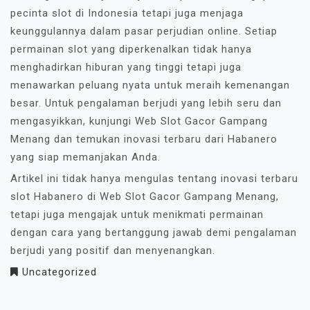
pecinta slot di Indonesia tetapi juga menjaga
keunggulannya dalam pasar perjudian online. Setiap
permainan slot yang diperkenalkan tidak hanya
menghadirkan hiburan yang tinggi tetapi juga
menawarkan peluang nyata untuk meraih kemenangan
besar. Untuk pengalaman berjudi yang lebih seru dan
mengasyikkan, kunjungi Web Slot Gacor Gampang
Menang dan temukan inovasi terbaru dari Habanero
yang siap memanjakan Anda.
Artikel ini tidak hanya mengulas tentang inovasi terbaru
slot Habanero di Web Slot Gacor Gampang Menang,
tetapi juga mengajak untuk menikmati permainan
dengan cara yang bertanggung jawab demi pengalaman
berjudi yang positif dan menyenangkan.
Uncategorized