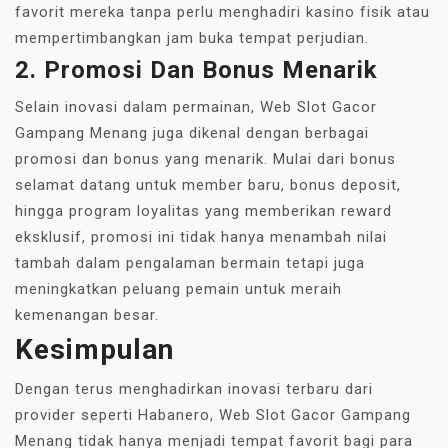
favorit mereka tanpa perlu menghadiri kasino fisik atau
mempertimbangkan jam buka tempat perjudian.
2. Promosi Dan Bonus Menarik
Selain inovasi dalam permainan, Web Slot Gacor
Gampang Menang juga dikenal dengan berbagai
promosi dan bonus yang menarik. Mulai dari bonus
selamat datang untuk member baru, bonus deposit,
hingga program loyalitas yang memberikan reward
eksklusif, promosi ini tidak hanya menambah nilai
tambah dalam pengalaman bermain tetapi juga
meningkatkan peluang pemain untuk meraih
kemenangan besar.
Kesimpulan
Dengan terus menghadirkan inovasi terbaru dari
provider seperti Habanero, Web Slot Gacor Gampang
Menang tidak hanya menjadi tempat favorit bagi para