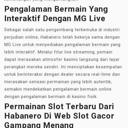
Pengalaman Bermain Yang
Interaktif Dengan MG Live
Sebagai salah satu pengembang terkemuka di industri
perjudian online, Habanero telah bekerja sama dengan
MG Live untuk menyediakan pengalaman bermain yang
lebih interaktif. Melalui fitur live streaming, pemain
dapat merasakan atmosfer kasino langsung dari layar
perangkat mereka sendiri. Ini menciptakan kesempatan
untuk berinteraksi dengan dealer secara real-time dan
merasakan sensasi permainan yang lebih autentik,
semakin mendekatkan pengalaman bermain online
dengan pengalaman bermain di kasino fisik.
Permainan Slot Terbaru Dari
Habanero Di Web Slot Gacor
Gampang Menang