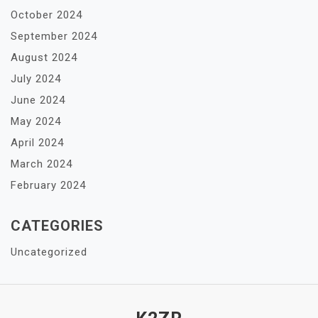
October 2024
September 2024
August 2024
July 2024
June 2024
May 2024
April 2024
March 2024
February 2024
CATEGORIES
Uncategorized