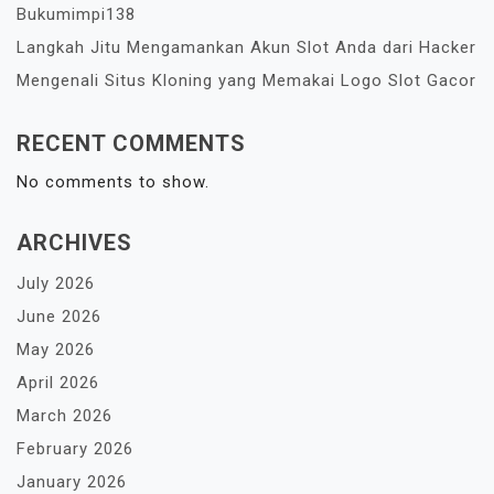
Bukumimpi138
Langkah Jitu Mengamankan Akun Slot Anda dari Hacker
Mengenali Situs Kloning yang Memakai Logo Slot Gacor
RECENT COMMENTS
No comments to show.
ARCHIVES
July 2026
June 2026
May 2026
April 2026
March 2026
February 2026
January 2026