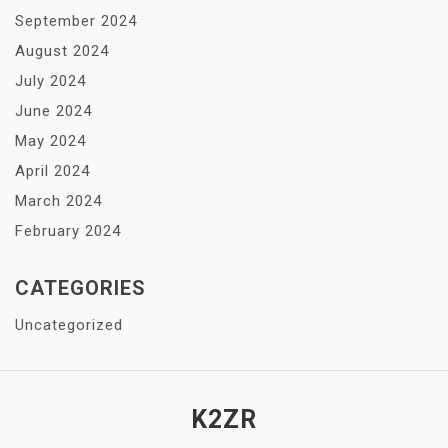
September 2024
August 2024
July 2024
June 2024
May 2024
April 2024
March 2024
February 2024
CATEGORIES
Uncategorized
K2ZR