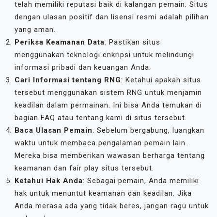
telah memiliki reputasi baik di kalangan pemain. Situs
dengan ulasan positif dan lisensi resmi adalah pilihan
yang aman.
Periksa Keamanan Data
: Pastikan situs
menggunakan teknologi enkripsi untuk melindungi
informasi pribadi dan keuangan Anda.
Cari Informasi tentang RNG
: Ketahui apakah situs
tersebut menggunakan sistem RNG untuk menjamin
keadilan dalam permainan. Ini bisa Anda temukan di
bagian FAQ atau tentang kami di situs tersebut.
Baca Ulasan Pemain
: Sebelum bergabung, luangkan
waktu untuk membaca pengalaman pemain lain.
Mereka bisa memberikan wawasan berharga tentang
keamanan dan fair play situs tersebut.
Ketahui Hak Anda
: Sebagai pemain, Anda memiliki
hak untuk menuntut keamanan dan keadilan. Jika
Anda merasa ada yang tidak beres, jangan ragu untuk