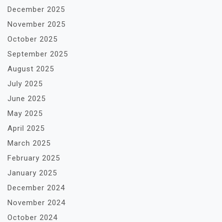
December 2025
November 2025
October 2025
September 2025
August 2025
July 2025
June 2025
May 2025
April 2025
March 2025
February 2025
January 2025
December 2024
November 2024
October 2024