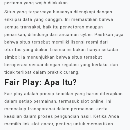
pertama yang wajib dilakukan.
Situs yang terpercaya biasanya dilengkapi dengan
enkripsi data yang canggih. Ini memastikan bahwa
semua transaksi, baik itu penyetoran maupun
penarikan, dilindungi dari ancaman cyber. Pastikan juga
bahwa situs tersebut memiliki lisensi resmi dari
otoritas yang diakui. Lisensi ini bukan hanya sekadar
simbol; ia menunjukkan bahwa situs tersebut
beroperasi sesuai dengan regulasi yang berlaku, dan
tidak terlibat dalam praktik curang.
Fair Play: Apa Itu?
Fair play adalah prinsip keadilan yang harus diterapkan
dalam setiap permainan, termasuk slot online. Ini
mencakup transparansi dalam permainan, serta
keadilan dalam proses pengundian hasil. Ketika Anda
memilih link slot gacor, penting untuk memastikan