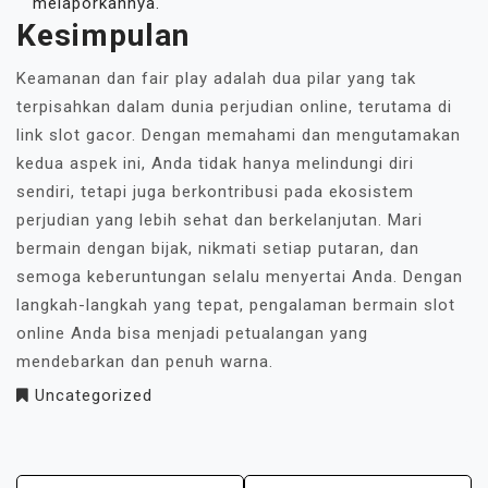
melaporkannya.
Kesimpulan
Keamanan dan fair play adalah dua pilar yang tak
terpisahkan dalam dunia perjudian online, terutama di
link slot gacor. Dengan memahami dan mengutamakan
kedua aspek ini, Anda tidak hanya melindungi diri
sendiri, tetapi juga berkontribusi pada ekosistem
perjudian yang lebih sehat dan berkelanjutan. Mari
bermain dengan bijak, nikmati setiap putaran, dan
semoga keberuntungan selalu menyertai Anda. Dengan
langkah-langkah yang tepat, pengalaman bermain slot
online Anda bisa menjadi petualangan yang
mendebarkan dan penuh warna.
Uncategorized