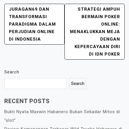
Post
JURAGAN69 DAN
STRATEGI AMPUH
TRANSFORMASI
BERMAIN POKER
Navigation
PARADIGMA DALAM
ONLINE:
PERJUDIAN ONLINE
MENAKLUKKAN MEJA
DI INDONESIA
DENGAN
KEPERCAYAAN DIRI
DI IDN POKER
Search
Search
RECENT POSTS
Bukti Nyata Maxwin Habanero Bukan Sekadar Mitos di
“slot”