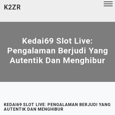
Skip
K2ZR
to
content
Close
Menu
Kedai69 Slot Live:
Pengalaman Berjudi Yang
Autentik Dan Menghibur
KEDAI69 SLOT LIVE: PENGALAMAN BERJUDI YANG
AUTENTIK DAN MENGHIBUR