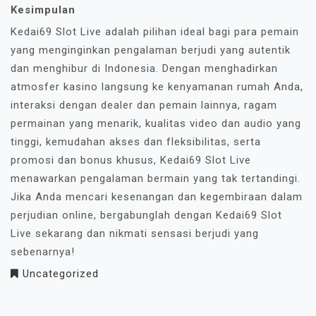
Kesimpulan
Kedai69 Slot Live adalah pilihan ideal bagi para pemain
yang menginginkan pengalaman berjudi yang autentik
dan menghibur di Indonesia. Dengan menghadirkan
atmosfer kasino langsung ke kenyamanan rumah Anda,
interaksi dengan dealer dan pemain lainnya, ragam
permainan yang menarik, kualitas video dan audio yang
tinggi, kemudahan akses dan fleksibilitas, serta
promosi dan bonus khusus, Kedai69 Slot Live
menawarkan pengalaman bermain yang tak tertandingi.
Jika Anda mencari kesenangan dan kegembiraan dalam
perjudian online, bergabunglah dengan Kedai69 Slot
Live sekarang dan nikmati sensasi berjudi yang
sebenarnya!
Uncategorized