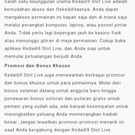
Salah satu keunggulan utama Kedai69 Slot Live adalah
kemudahan akses dan fleksibilitasnya. Anda dapat
mengakses permainan ini kapan saja dan di mana saja
melalui perangkat komputer, laptop, atau ponsel pintar
Anda. Tidak perlu lagi bepergian jauh ke kasino fisik
atau menunggu giliran di meja permainan. Cukup buka
aplikasi Kedai69 Slot Live, dan Anda siap untuk
memulai petualangan berjudi Anda.
Promosi dan Bonus Khusus
Kedai69 Slot Live juga menawarkan berbagai promosi
dan bonus khusus untuk para pemainnya. Mulai dari
bonus selamat datang untuk anggota baru hingga
penawaran bonus setoran dan putaran gratis untuk
pemain yang sudah ada, ada banyak kesempatan untuk
meningkatkan peluang Anda memenangkan hadiah
besar. Jangan lewatkan promosi-promosi menarik ini
saat Anda bergabung dengan Kedai69 Slot Live.