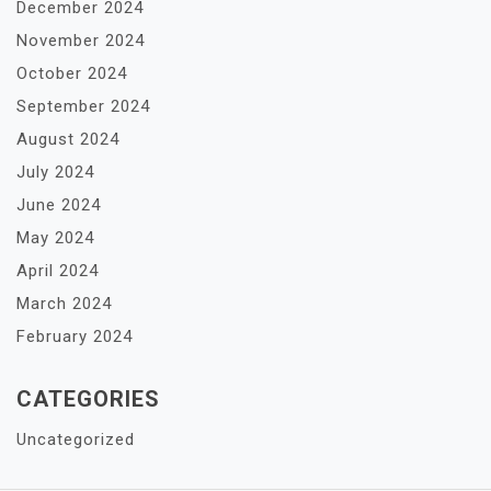
December 2024
November 2024
October 2024
September 2024
August 2024
July 2024
June 2024
May 2024
April 2024
March 2024
February 2024
CATEGORIES
Uncategorized