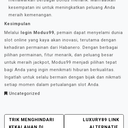
menawarkan berbagai bonus menarik. Manfaatkan
kesempatan ini untuk meningkatkan peluang Anda
meraih kemenangan.
Kesimpulan
Melalui
login Modus99
, pemain dapat menyelami dunia
slot online yang kaya akan inovasi, terutama dengan
kehadiran permainan dari Habanero. Dengan berbagai
pilihan permainan, fitur menarik, dan peluang besar
untuk meraih jackpot, Modus99 menjadi pilihan tepat
bagi Anda yang ingin menikmati hiburan berkualitas.
Ingatlah untuk selalu bermain dengan bijak dan nikmati
setiap momen dalam petualangan slot Anda.
Uncategorized
Post
TRIK MENGHINDARI
LUXURY89 LINK
KEKALAHAN DI
ALTERNATIF,