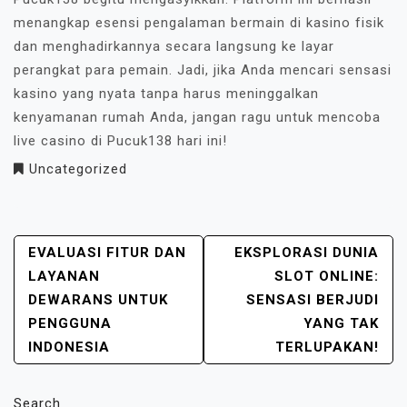
menangkap esensi pengalaman bermain di kasino fisik
dan menghadirkannya secara langsung ke layar
perangkat para pemain. Jadi, jika Anda mencari sensasi
kasino yang nyata tanpa harus meninggalkan
kenyamanan rumah Anda, jangan ragu untuk mencoba
live casino di Pucuk138 hari ini!
Uncategorized
Post
EVALUASI FITUR DAN
EKSPLORASI DUNIA
LAYANAN
SLOT ONLINE:
Navigation
DEWARANS UNTUK
SENSASI BERJUDI
PENGGUNA
YANG TAK
INDONESIA
TERLUPAKAN!
Search