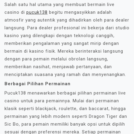
Salah satu hal utama yang membuat bermain live
casino di
pucuk138
begitu mengasyikkan adalah
atmosfir yang autentik yang dihadirkan oleh para dealer
langsung. Para dealer profesional ini bekerja dari studio
kasino yang dilengkapi dengan teknologi canggih,
memberikan pengalaman yang sangat mirip dengan
bermain di kasino fisik. Mereka berinteraksi langsung
dengan para pemain melalui obrolan langsung,
memberikan nasihat, menjawab pertanyaan, dan
menciptakan suasana yang ramah dan menyenangkan.
Berbagai Pilihan Permainan
Pucuk138 menawarkan berbagai pilihan permainan live
casino untuk para pemainnya. Mulai dari permainan
klasik seperti blackjack, roulette, dan baccarat, hingga
permainan yang lebih modern seperti Dragon Tiger dan
Sic Bo, para pemain memiliki banyak opsi untuk dipilih
sesuai dengan preferensi mereka. Setiap permainan