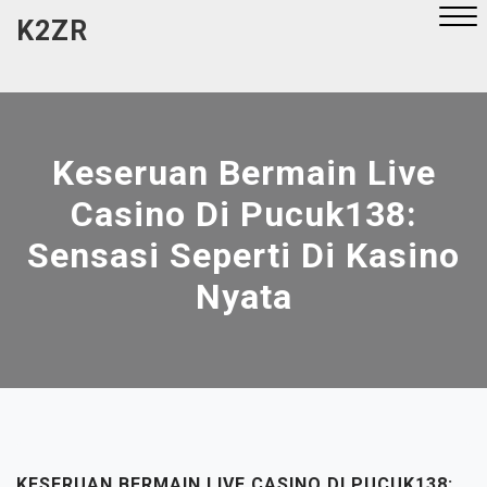
Skip
K2ZR
to
content
Close
Menu
Keseruan Bermain Live
Casino Di Pucuk138:
Sensasi Seperti Di Kasino
Nyata
KESERUAN BERMAIN LIVE CASINO DI PUCUK138: