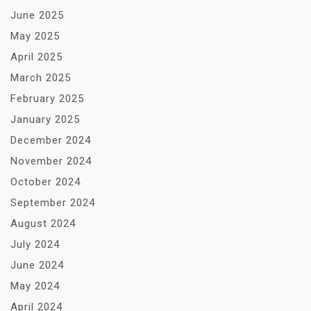
June 2025
May 2025
April 2025
March 2025
February 2025
January 2025
December 2024
November 2024
October 2024
September 2024
August 2024
July 2024
June 2024
May 2024
April 2024