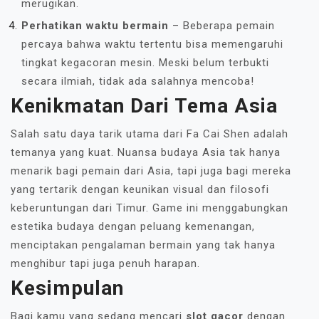
merugikan.
Perhatikan waktu bermain
– Beberapa pemain
percaya bahwa waktu tertentu bisa memengaruhi
tingkat kegacoran mesin. Meski belum terbukti
secara ilmiah, tidak ada salahnya mencoba!
Kenikmatan Dari Tema Asia
Salah satu daya tarik utama dari Fa Cai Shen adalah
temanya yang kuat. Nuansa budaya Asia tak hanya
menarik bagi pemain dari Asia, tapi juga bagi mereka
yang tertarik dengan keunikan visual dan filosofi
keberuntungan dari Timur. Game ini menggabungkan
estetika budaya dengan peluang kemenangan,
menciptakan pengalaman bermain yang tak hanya
menghibur tapi juga penuh harapan.
Kesimpulan
Bagi kamu yang sedang mencari
slot gacor
dengan