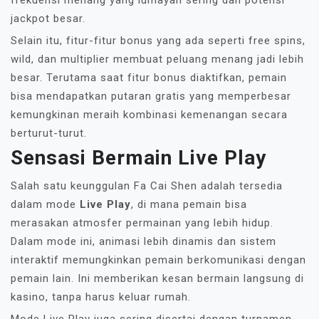
frekuensi menang yang lumayan sering dan potensi
jackpot besar.
Selain itu, fitur-fitur bonus yang ada seperti free spins,
wild, dan multiplier membuat peluang menang jadi lebih
besar. Terutama saat fitur bonus diaktifkan, pemain
bisa mendapatkan putaran gratis yang memperbesar
kemungkinan meraih kombinasi kemenangan secara
berturut-turut.
Sensasi Bermain Live Play
Salah satu keunggulan Fa Cai Shen adalah tersedia
dalam mode
Live Play
, di mana pemain bisa
merasakan atmosfer permainan yang lebih hidup.
Dalam mode ini, animasi lebih dinamis dan sistem
interaktif memungkinkan pemain berkomunikasi dengan
pemain lain. Ini memberikan kesan bermain langsung di
kasino, tanpa harus keluar rumah.