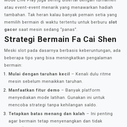
Mode Live Play juga sering disertai dengan turnamen
atau event-event menarik yang menawarkan hadiah
tambahan. Tak heran kalau banyak pemain setia yang
memilih bermain di waktu tertentu untuk berburu
slot
gacor
saat mesin sedang “panas”.
Strategi Bermain Fa Cai Shen
Meski slot pada dasarnya berbasis keberuntungan, ada
beberapa tips yang bisa meningkatkan pengalaman
bermain:
Mulai dengan taruhan kecil
– Kenali dulu ritme
mesin sebelum menaikkan taruhan.
Manfaatkan fitur demo
– Banyak platform
menyediakan mode latihan. Gunakan ini untuk
mencoba strategi tanpa kehilangan saldo.
Tetapkan batas menang dan kalah
– Ini penting
agar bermain tetap menyenangkan dan tidak