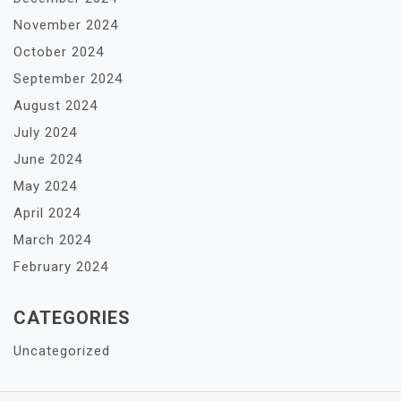
November 2024
October 2024
September 2024
August 2024
July 2024
June 2024
May 2024
April 2024
March 2024
February 2024
CATEGORIES
Uncategorized