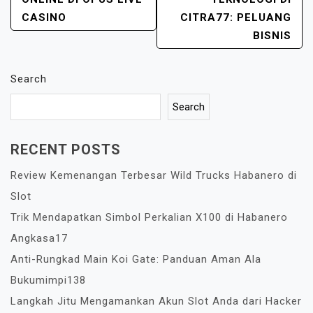
CASINO
CITRA77: PELUANG
BISNIS
Search
Search
RECENT POSTS
Review Kemenangan Terbesar Wild Trucks Habanero di
Slot
Trik Mendapatkan Simbol Perkalian X100 di Habanero
Angkasa17
Anti-Rungkad Main Koi Gate: Panduan Aman Ala
Bukumimpi138
Langkah Jitu Mengamankan Akun Slot Anda dari Hacker