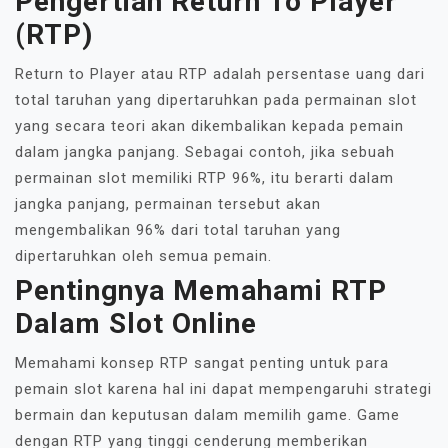
Pengertian Return To Player
(RTP)
Return to Player atau RTP adalah persentase uang dari
total taruhan yang dipertaruhkan pada permainan slot
yang secara teori akan dikembalikan kepada pemain
dalam jangka panjang. Sebagai contoh, jika sebuah
permainan slot memiliki RTP 96%, itu berarti dalam
jangka panjang, permainan tersebut akan
mengembalikan 96% dari total taruhan yang
dipertaruhkan oleh semua pemain.
Pentingnya Memahami RTP
Dalam Slot Online
Memahami konsep RTP sangat penting untuk para
pemain slot karena hal ini dapat mempengaruhi strategi
bermain dan keputusan dalam memilih game. Game
dengan RTP yang tinggi cenderung memberikan