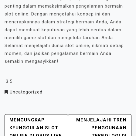
penting dalam memaksimalkan pengalaman bermain
slot online. Dengan mengetahui konsep ini dan
menerapkannya dalam strategi bermain Anda, Anda
dapat membuat keputusan yang lebih cerdas dalam
memilih game slot dan mengelola taruhan Anda.
Selamat menjelajahi dunia slot online, nikmati setiap
momen, dan jadikan pengalaman bermain Anda
semakin mengasyikkan!
3.5
Uncategorized
Post
MENGUNGKAP
MENJELAJAHI TREN
KEUNGGULAN SLOT
PENGGUNAAN
Navigation
ONLINE DI OPUS LIVE
TEKNOLOGI DI