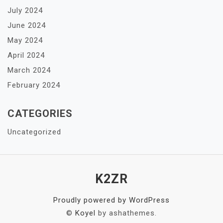
July 2024
June 2024
May 2024
April 2024
March 2024
February 2024
CATEGORIES
Uncategorized
K2ZR
Proudly powered by WordPress
©
Koyel
by ashathemes.