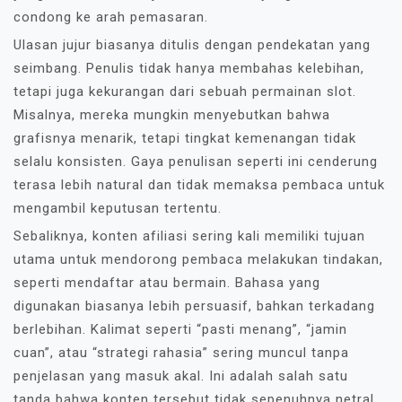
condong ke arah pemasaran.
Ulasan jujur biasanya ditulis dengan pendekatan yang
seimbang. Penulis tidak hanya membahas kelebihan,
tetapi juga kekurangan dari sebuah permainan slot.
Misalnya, mereka mungkin menyebutkan bahwa
grafisnya menarik, tetapi tingkat kemenangan tidak
selalu konsisten. Gaya penulisan seperti ini cenderung
terasa lebih natural dan tidak memaksa pembaca untuk
mengambil keputusan tertentu.
Sebaliknya, konten afiliasi sering kali memiliki tujuan
utama untuk mendorong pembaca melakukan tindakan,
seperti mendaftar atau bermain. Bahasa yang
digunakan biasanya lebih persuasif, bahkan terkadang
berlebihan. Kalimat seperti “pasti menang”, “jamin
cuan”, atau “strategi rahasia” sering muncul tanpa
penjelasan yang masuk akal. Ini adalah salah satu
tanda bahwa konten tersebut tidak sepenuhnya netral.