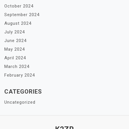
October 2024
September 2024
August 2024
July 2024
June 2024
May 2024
April 2024
March 2024
February 2024
CATEGORIES
Uncategorized