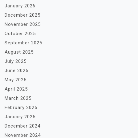
January 2026
December 2025
November 2025
October 2025
September 2025
August 2025
July 2025
June 2025
May 2025
April 2025
March 2025
February 2025
January 2025
December 2024
November 2024