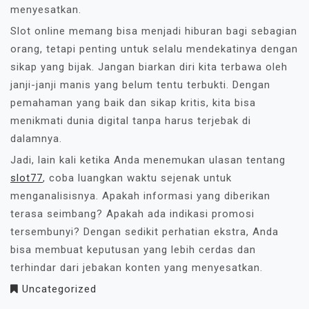
menyesatkan.
Slot online memang bisa menjadi hiburan bagi sebagian
orang, tetapi penting untuk selalu mendekatinya dengan
sikap yang bijak. Jangan biarkan diri kita terbawa oleh
janji-janji manis yang belum tentu terbukti. Dengan
pemahaman yang baik dan sikap kritis, kita bisa
menikmati dunia digital tanpa harus terjebak di
dalamnya.
Jadi, lain kali ketika Anda menemukan ulasan tentang
slot77
, coba luangkan waktu sejenak untuk
menganalisisnya. Apakah informasi yang diberikan
terasa seimbang? Apakah ada indikasi promosi
tersembunyi? Dengan sedikit perhatian ekstra, Anda
bisa membuat keputusan yang lebih cerdas dan
terhindar dari jebakan konten yang menyesatkan.
Uncategorized