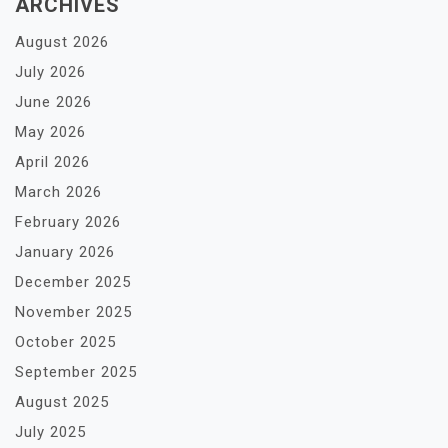
ARCHIVES
August 2026
July 2026
June 2026
May 2026
April 2026
March 2026
February 2026
January 2026
December 2025
November 2025
October 2025
September 2025
August 2025
July 2025