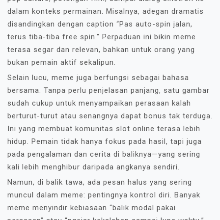
dalam konteks permainan. Misalnya, adegan dramatis
disandingkan dengan caption “Pas auto-spin jalan,
terus tiba-tiba free spin.” Perpaduan ini bikin meme
terasa segar dan relevan, bahkan untuk orang yang
bukan pemain aktif sekalipun.
Selain lucu, meme juga berfungsi sebagai bahasa
bersama. Tanpa perlu penjelasan panjang, satu gambar
sudah cukup untuk menyampaikan perasaan kalah
berturut-turut atau senangnya dapat bonus tak terduga.
Ini yang membuat komunitas slot online terasa lebih
hidup. Pemain tidak hanya fokus pada hasil, tapi juga
pada pengalaman dan cerita di baliknya—yang sering
kali lebih menghibur daripada angkanya sendiri.
Namun, di balik tawa, ada pesan halus yang sering
muncul dalam meme: pentingnya kontrol diri. Banyak
meme menyindir kebiasaan “balik modal pakai