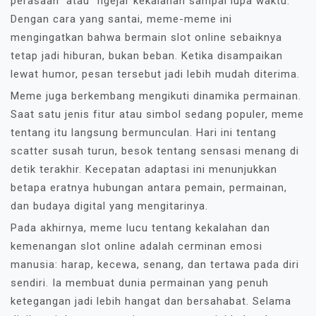
perasaan” atau “ngejar kekalahan sampai lupa waktu.”
Dengan cara yang santai, meme-meme ini
mengingatkan bahwa bermain slot online sebaiknya
tetap jadi hiburan, bukan beban. Ketika disampaikan
lewat humor, pesan tersebut jadi lebih mudah diterima.
Meme juga berkembang mengikuti dinamika permainan.
Saat satu jenis fitur atau simbol sedang populer, meme
tentang itu langsung bermunculan. Hari ini tentang
scatter susah turun, besok tentang sensasi menang di
detik terakhir. Kecepatan adaptasi ini menunjukkan
betapa eratnya hubungan antara pemain, permainan,
dan budaya digital yang mengitarinya.
Pada akhirnya, meme lucu tentang kekalahan dan
kemenangan slot online adalah cerminan emosi
manusia: harap, kecewa, senang, dan tertawa pada diri
sendiri. Ia membuat dunia permainan yang penuh
ketegangan jadi lebih hangat dan bersahabat. Selama