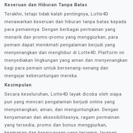
Keseruan dan Hiburan Tanpa Batas
Terakhir, tetapi tidak kalah pentingnya, Lotte4D
menawarkan keseruan dan hiburan tanpa batas kepada
para pemainnya. Dengan berbagai permainan yang
menarik dan promo-promo yang menggiurkan, para
pemain dapat menikmati pengalaman berjudi yang
menyenangkan dan menghibur di Lotte4D. Platform ini
menyediakan lingkungan yang aman dan menyenangkan
bagi para pemain untuk bersenang-senang dan
mengejar keberuntungan mereka.
Kesimpulan
Secara keseluruhan, Lotte4D layak dicoba oleh siapa
pun yang mencari pengalaman berjudi online yang
menyenangkan, aman, dan menguntungkan. Dengan
kenyamanan dan aksesibilitasnya, ragam permainan
yang tersedia, promo dan bonus menggiurkan,
keamanan dan kepercayaan yang terjamin, layanan