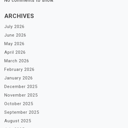
No comments to show.
ARCHIVES
July 2026
June 2026
May 2026
April 2026
March 2026
February 2026
January 2026
December 2025
November 2025
October 2025
September 2025
August 2025