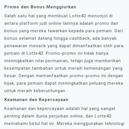
Promo dan Bonus Menggiurkan
Salah satu hal yang membuat Lotte4D menonjol di
antara platform judi online lainnya adalah promo dan
bonus yang mereka tawarkan kepada para pemain. Dari
bonus selamat datang hingga cashback, ada banyak
penawaran menarik yang dapat dimanfaatkan oleh para
pemain di Lotte4D. Promo-promo ini tidak hanya
meningkatkan nilai permainan, tetapi juga memberikan
kesempatan tambahan untuk meraih kemenangan yang
besar. Dengan memanfaatkan promo-promo ini dengan
bijak, para pemain dapat meningkatkan peluang mereka
untuk meraih keberuntungan.
Keamanan dan Kepercayaan
Keamanan dan kepercayaan adalah hal yang sangat
penting dalam dunia perjudian online, dan Lotte4D
memahami betul hal ini. Mereka menggunakan teknologi