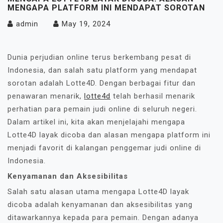
MENGAPA PLATFORM INI MENDAPAT SOROTAN
admin
May 19, 2024
Dunia perjudian online terus berkembang pesat di
Indonesia, dan salah satu platform yang mendapat
sorotan adalah Lotte4D. Dengan berbagai fitur dan
penawaran menarik,
lotte4d
telah berhasil menarik
perhatian para pemain judi online di seluruh negeri.
Dalam artikel ini, kita akan menjelajahi mengapa
Lotte4D layak dicoba dan alasan mengapa platform ini
menjadi favorit di kalangan penggemar judi online di
Indonesia.
Kenyamanan dan Aksesibilitas
Salah satu alasan utama mengapa Lotte4D layak
dicoba adalah kenyamanan dan aksesibilitas yang
ditawarkannya kepada para pemain. Dengan adanya