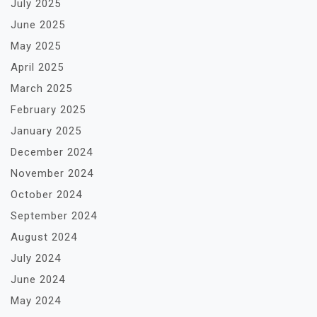
July 2025
June 2025
May 2025
April 2025
March 2025
February 2025
January 2025
December 2024
November 2024
October 2024
September 2024
August 2024
July 2024
June 2024
May 2024