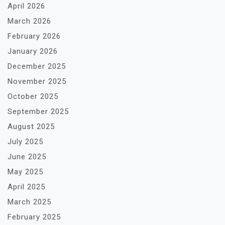
April 2026
March 2026
February 2026
January 2026
December 2025
November 2025
October 2025
September 2025
August 2025
July 2025
June 2025
May 2025
April 2025
March 2025
February 2025