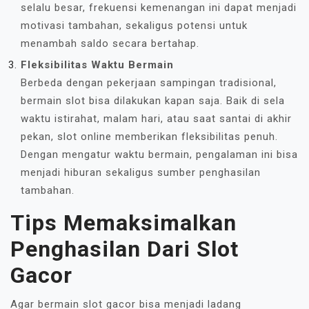
selalu besar, frekuensi kemenangan ini dapat menjadi
motivasi tambahan, sekaligus potensi untuk
menambah saldo secara bertahap.
Fleksibilitas Waktu Bermain
Berbeda dengan pekerjaan sampingan tradisional,
bermain slot bisa dilakukan kapan saja. Baik di sela
waktu istirahat, malam hari, atau saat santai di akhir
pekan, slot online memberikan fleksibilitas penuh.
Dengan mengatur waktu bermain, pengalaman ini bisa
menjadi hiburan sekaligus sumber penghasilan
tambahan.
Tips Memaksimalkan
Penghasilan Dari Slot
Gacor
Agar bermain slot gacor bisa menjadi ladang