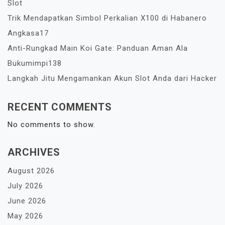
Slot
Trik Mendapatkan Simbol Perkalian X100 di Habanero
Angkasa17
Anti-Rungkad Main Koi Gate: Panduan Aman Ala
Bukumimpi138
Langkah Jitu Mengamankan Akun Slot Anda dari Hacker
RECENT COMMENTS
No comments to show.
ARCHIVES
August 2026
July 2026
June 2026
May 2026