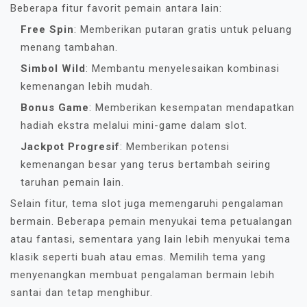
Beberapa fitur favorit pemain antara lain:
Free Spin
: Memberikan putaran gratis untuk peluang
menang tambahan.
Simbol Wild
: Membantu menyelesaikan kombinasi
kemenangan lebih mudah.
Bonus Game
: Memberikan kesempatan mendapatkan
hadiah ekstra melalui mini-game dalam slot.
Jackpot Progresif
: Memberikan potensi
kemenangan besar yang terus bertambah seiring
taruhan pemain lain.
Selain fitur, tema slot juga memengaruhi pengalaman
bermain. Beberapa pemain menyukai tema petualangan
atau fantasi, sementara yang lain lebih menyukai tema
klasik seperti buah atau emas. Memilih tema yang
menyenangkan membuat pengalaman bermain lebih
santai dan tetap menghibur.