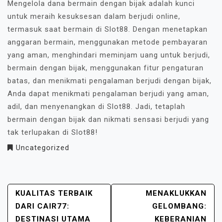
Mengelola dana bermain dengan bijak adalah kunci
untuk meraih kesuksesan dalam berjudi online,
termasuk saat bermain di Slot88. Dengan menetapkan
anggaran bermain, menggunakan metode pembayaran
yang aman, menghindari meminjam uang untuk berjudi,
bermain dengan bijak, menggunakan fitur pengaturan
batas, dan menikmati pengalaman berjudi dengan bijak,
Anda dapat menikmati pengalaman berjudi yang aman,
adil, dan menyenangkan di Slot88. Jadi, tetaplah
bermain dengan bijak dan nikmati sensasi berjudi yang
tak terlupakan di Slot88!
Uncategorized
Post
KUALITAS TERBAIK
MENAKLUKKAN
DARI CAIR77:
GELOMBANG:
Navigation
DESTINASI UTAMA
KEBERANIAN