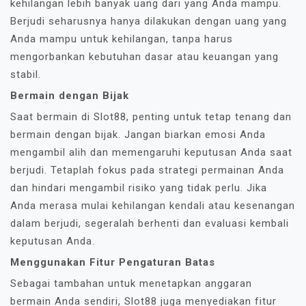
kehilangan lebih banyak uang dari yang Anda mampu.
Berjudi seharusnya hanya dilakukan dengan uang yang
Anda mampu untuk kehilangan, tanpa harus
mengorbankan kebutuhan dasar atau keuangan yang
stabil.
Bermain dengan Bijak
Saat bermain di Slot88, penting untuk tetap tenang dan
bermain dengan bijak. Jangan biarkan emosi Anda
mengambil alih dan memengaruhi keputusan Anda saat
berjudi. Tetaplah fokus pada strategi permainan Anda
dan hindari mengambil risiko yang tidak perlu. Jika
Anda merasa mulai kehilangan kendali atau kesenangan
dalam berjudi, segeralah berhenti dan evaluasi kembali
keputusan Anda.
Menggunakan Fitur Pengaturan Batas
Sebagai tambahan untuk menetapkan anggaran
bermain Anda sendiri, Slot88 juga menyediakan fitur