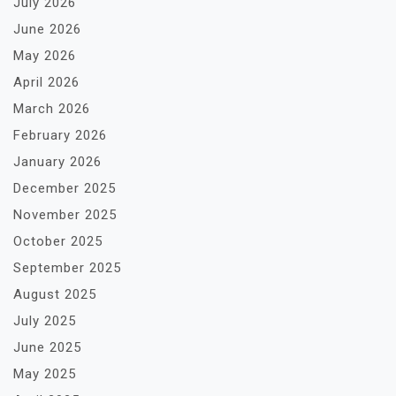
July 2026
June 2026
May 2026
April 2026
March 2026
February 2026
January 2026
December 2025
November 2025
October 2025
September 2025
August 2025
July 2025
June 2025
May 2025