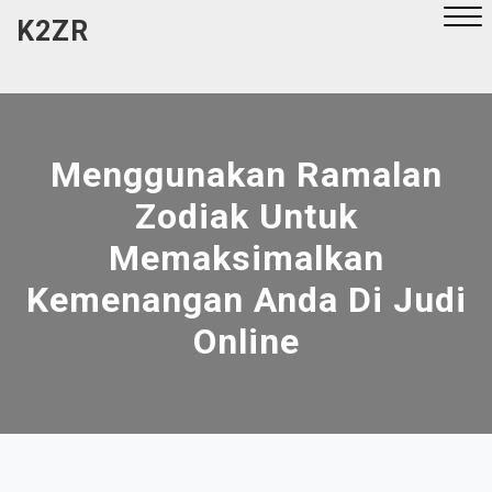
Skip
K2ZR
to
content
Close
Menu
Menggunakan Ramalan
Zodiak Untuk
Memaksimalkan
Kemenangan Anda Di Judi
Online