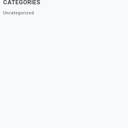
CATEGORIES
Uncategorized