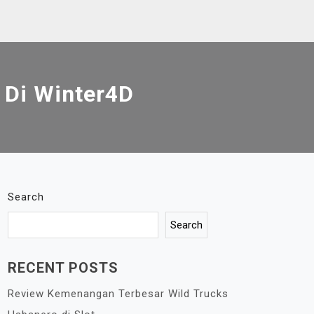
 Di Winter4D
Search
Search
RECENT POSTS
Review Kemenangan Terbesar Wild Trucks