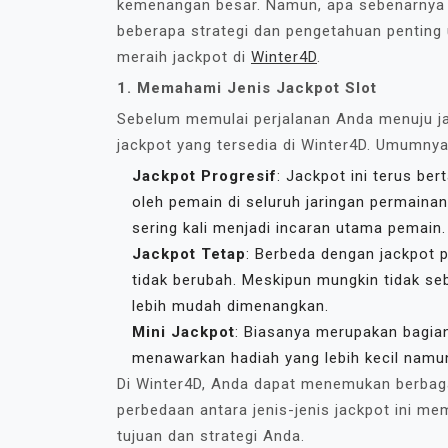
kemenangan besar. Namun, apa sebenarnya ra
beberapa strategi dan pengetahuan pentin
meraih jackpot di
Winter4D
.
1. Memahami Jenis Jackpot Slot
Sebelum memulai perjalanan Anda menuju ja
jackpot yang tersedia di Winter4D. Umumnya
Jackpot Progresif
: Jackpot ini terus be
oleh pemain di seluruh jaringan permainan
sering kali menjadi incaran utama pemain.
Jackpot Tetap
: Berbeda dengan jackpot pr
tidak berubah. Meskipun mungkin tidak sebe
lebih mudah dimenangkan.
Mini Jackpot
: Biasanya merupakan bagian 
menawarkan hadiah yang lebih kecil namu
Di Winter4D, Anda dapat menemukan berbagai
perbedaan antara jenis-jenis jackpot ini 
tujuan dan strategi Anda.