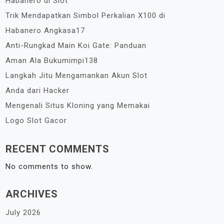
Habanero di Slot
Trik Mendapatkan Simbol Perkalian X100 di
Habanero Angkasa17
Anti-Rungkad Main Koi Gate: Panduan
Aman Ala Bukumimpi138
Langkah Jitu Mengamankan Akun Slot
Anda dari Hacker
Mengenali Situs Kloning yang Memakai
Logo Slot Gacor
RECENT COMMENTS
No comments to show.
ARCHIVES
July 2026