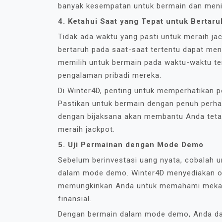
banyak kesempatan untuk bermain dan meni
4. Ketahui Saat yang Tepat untuk Bertaru
Tidak ada waktu yang pasti untuk meraih j
bertaruh pada saat-saat tertentu dapat me
memilih untuk bermain pada waktu-waktu ter
pengalaman pribadi mereka.
Di Winter4D, penting untuk memperhatikan 
Pastikan untuk bermain dengan penuh perhat
dengan bijaksana akan membantu Anda tet
meraih jackpot.
5. Uji Permainan dengan Mode Demo
Sebelum berinvestasi uang nyata, cobalah 
dalam mode demo. Winter4D menyediakan ops
memungkinkan Anda untuk memahami mekanis
finansial.
Dengan bermain dalam mode demo, Anda da