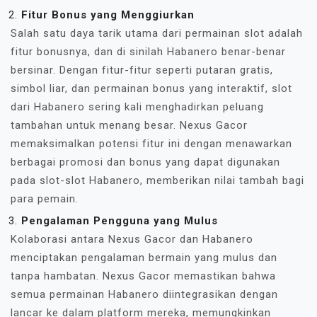
Fitur Bonus yang Menggiurkan
Salah satu daya tarik utama dari permainan slot adalah
fitur bonusnya, dan di sinilah Habanero benar-benar
bersinar. Dengan fitur-fitur seperti putaran gratis,
simbol liar, dan permainan bonus yang interaktif, slot
dari Habanero sering kali menghadirkan peluang
tambahan untuk menang besar. Nexus Gacor
memaksimalkan potensi fitur ini dengan menawarkan
berbagai promosi dan bonus yang dapat digunakan
pada slot-slot Habanero, memberikan nilai tambah bagi
para pemain.
Pengalaman Pengguna yang Mulus
Kolaborasi antara Nexus Gacor dan Habanero
menciptakan pengalaman bermain yang mulus dan
tanpa hambatan. Nexus Gacor memastikan bahwa
semua permainan Habanero diintegrasikan dengan
lancar ke dalam platform mereka, memungkinkan