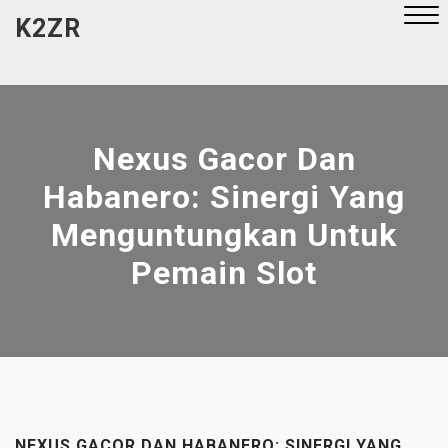
Skip
K2ZR
to
content
Close
Menu
Nexus Gacor Dan
Habanero: Sinergi Yang
Menguntungkan Untuk
Pemain Slot
NEXUS GACOR DAN HABANERO: SINERGI YANG