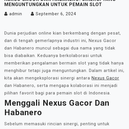
MENGUNTUNGKAN UNTUK PEMAIN SLOT
admin
September 6, 2024
Dunia perjudian online kian berkembang dengan pesat,
dan di tengah gemerlapnya industri ini, Nexus Gacor
dan Habanero muncul sebagai dua nama yang tidak
bisa diabaikan. Keduanya berkolaborasi untuk
memberikan pengalaman bermain slot yang tidak hanya
menghibur tetapi juga menguntungkan. Dalam artikel ini,
kita akan mengeksplorasi sinergi antara
Nexus Gacor
dan Habanero, serta mengapa kolaborasi ini menjadi
pilihan favorit bagi para pemain slot di Indonesia.
Menggali Nexus Gacor Dan
Habanero
Sebelum memasuki rincian sinergi, penting untuk