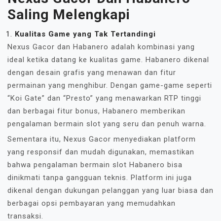
Saling Melengkapi
Kualitas Game yang Tak Tertandingi
Nexus Gacor dan Habanero adalah kombinasi yang
ideal ketika datang ke kualitas game. Habanero dikenal
dengan desain grafis yang menawan dan fitur
permainan yang menghibur. Dengan game-game seperti
“Koi Gate” dan “Presto” yang menawarkan RTP tinggi
dan berbagai fitur bonus, Habanero memberikan
pengalaman bermain slot yang seru dan penuh warna.
Sementara itu, Nexus Gacor menyediakan platform
yang responsif dan mudah digunakan, memastikan
bahwa pengalaman bermain slot Habanero bisa
dinikmati tanpa gangguan teknis. Platform ini juga
dikenal dengan dukungan pelanggan yang luar biasa dan
berbagai opsi pembayaran yang memudahkan
transaksi.