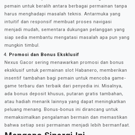
pemain untuk beralih antara berbagai permainan tanpa
harus menghadapi masalah teknis. Antarmuka yang
intuitif dan responsif membuat proses navigasi
menjadi mudah, sementara dukungan pelanggan yang
siap sedia membantu mengatasi masalah apa pun yang
mungkin timbul.
Promosi dan Bonus Eksklusif
Nexus Gacor sering menawarkan promosi dan bonus
eksklusif untuk permainan slot Habanero, memberikan
insentif tambahan bagi pemain untuk mencoba game-
game terbaru dan terbaik dari penyedia ini. Misalnya,
ada bonus deposit khusus, putaran gratis tambahan,
atau hadiah menarik lainnya yang dapat meningkatkan
peluang menang. Bonus-bonus ini dirancang untuk
memaksimalkan pengalaman bermain dan memastikan
bahwa setiap sesi permainan menjadi lebih bermanfaat.