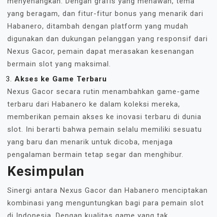
menyenangkan. Dengan grafis yang menawan, tema
yang beragam, dan fitur-fitur bonus yang menarik dari
Habanero, ditambah dengan platform yang mudah
digunakan dan dukungan pelanggan yang responsif dari
Nexus Gacor, pemain dapat merasakan kesenangan
bermain slot yang maksimal.
Akses ke Game Terbaru
Nexus Gacor secara rutin menambahkan game-game
terbaru dari Habanero ke dalam koleksi mereka,
memberikan pemain akses ke inovasi terbaru di dunia
slot. Ini berarti bahwa pemain selalu memiliki sesuatu
yang baru dan menarik untuk dicoba, menjaga
pengalaman bermain tetap segar dan menghibur.
Kesimpulan
Sinergi antara Nexus Gacor dan Habanero menciptakan
kombinasi yang menguntungkan bagi para pemain slot
di Indonesia. Dengan kualitas game yang tak