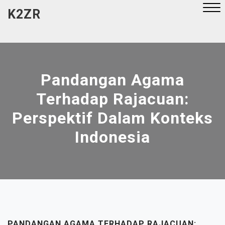
Skip
K2ZR
to
content
Close
Menu
Pandangan Agama
Terhadap Rajacuan:
Perspektif Dalam Konteks
Indonesia
PANDANGAN AGAMA TERHADAP RAJACUAN: