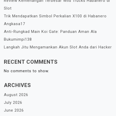
Review Kemenangan Terbesar Wild Trucks Habanero di
Slot
Trik Mendapatkan Simbol Perkalian X100 di Habanero
Angkasa17
Anti-Rungkad Main Koi Gate: Panduan Aman Ala
Bukumimpi138
Langkah Jitu Mengamankan Akun Slot Anda dari Hacker
RECENT COMMENTS
No comments to show.
ARCHIVES
August 2026
July 2026
June 2026