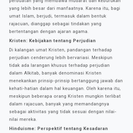
perbuatan yang membawa mudarat dan keburukan
yang lebih besar dari manfaatnya. Karena itu, bagi
umat Islam, berjudi, termasuk dalam bentuk
rajacuan, dianggap sebagai tindakan yang
bertentangan dengan ajaran agama.
Kristen: Kebijakan tentang Perjudian
Di kalangan umat Kristen, pandangan terhadap
perjudian cenderung lebih bervariasi. Meskipun
tidak ada larangan khusus terhadap perjudian
dalam Alkitab, banyak denominasi Kristen
menekankan prinsip-prinsip bertanggung jawab dan
kehati-hatian dalam hal keuangan. Oleh karena itu,
meskipun beberapa orang Kristen mungkin terlibat
dalam rajacuan, banyak yang memandangnya
sebagai aktivitas yang tidak sesuai dengan nilai-
nilai mereka.
Hinduisme: Perspektif tentang Kesadaran