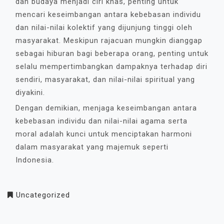
dan budaya menjadi ciri khas, penting untuk
mencari keseimbangan antara kebebasan individu
dan nilai-nilai kolektif yang dijunjung tinggi oleh
masyarakat. Meskipun rajacuan mungkin dianggap
sebagai hiburan bagi beberapa orang, penting untuk
selalu mempertimbangkan dampaknya terhadap diri
sendiri, masyarakat, dan nilai-nilai spiritual yang
diyakini.
Dengan demikian, menjaga keseimbangan antara
kebebasan individu dan nilai-nilai agama serta
moral adalah kunci untuk menciptakan harmoni
dalam masyarakat yang majemuk seperti
Indonesia.
Uncategorized