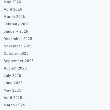
May 2026
April 2026
March 2026
February 2026
January 2026
December 2025
November 2025
October 2025
September 2025
August 2025
July 2025
June 2025
May 2025
April 2025
March 2025