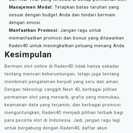
Manajemen Modal:
Tetapkan batas taruhan yang
sesuai dengan budget Anda dan hindari bermain
dengan emosi.
Manfaatkan Promosi:
Jangan ragu untuk
memanfaatkan promosi dan bonus yang ditawarkan
Raden4D untuk meningkatkan peluang menang Anda.
Kesimpulan
Bermain slot online di Raden4D tidak hanya sekadar
tentang mencari keberuntungan, tetapi juga tentang
menikmati pengalaman berjudi yang seru dan aman.
Dengan teknologi canggih Next 4D, berbagai pilihan
permainan slot yang menarik, grafis yang memukau,
keamanan data yang terjamin, dan berbagai promosi
menguntungkan, Raden4D menjadi pilihan terbaik bagi
para pecinta slot di Indonesia. Jadi, jangan ragu lagi
untuk bergabung dengan Raden4D, daftar akun