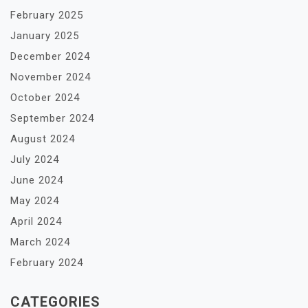
February 2025
January 2025
December 2024
November 2024
October 2024
September 2024
August 2024
July 2024
June 2024
May 2024
April 2024
March 2024
February 2024
CATEGORIES