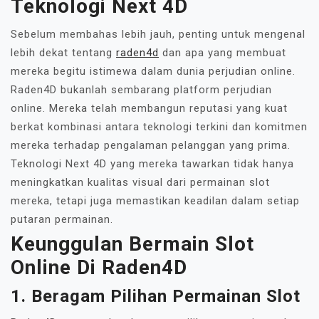
Teknologi Next 4D
Sebelum membahas lebih jauh, penting untuk mengenal
lebih dekat tentang
raden4d
dan apa yang membuat
mereka begitu istimewa dalam dunia perjudian online.
Raden4D bukanlah sembarang platform perjudian
online. Mereka telah membangun reputasi yang kuat
berkat kombinasi antara teknologi terkini dan komitmen
mereka terhadap pengalaman pelanggan yang prima.
Teknologi Next 4D yang mereka tawarkan tidak hanya
meningkatkan kualitas visual dari permainan slot
mereka, tetapi juga memastikan keadilan dalam setiap
putaran permainan.
Keunggulan Bermain Slot
Online Di Raden4D
1. Beragam Pilihan Permainan Slot