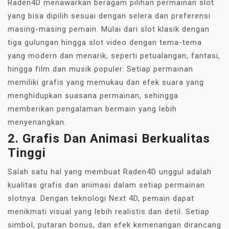
Raden4D menawarkan beragam pilihan permainan slot
yang bisa dipilih sesuai dengan selera dan preferensi
masing-masing pemain. Mulai dari slot klasik dengan
tiga gulungan hingga slot video dengan tema-tema
yang modern dan menarik, seperti petualangan, fantasi,
hingga film dan musik populer. Setiap permainan
memiliki grafis yang memukau dan efek suara yang
menghidupkan suasana permainan, sehingga
memberikan pengalaman bermain yang lebih
menyenangkan.
2. Grafis Dan Animasi Berkualitas
Tinggi
Salah satu hal yang membuat Raden4D unggul adalah
kualitas grafis dan animasi dalam setiap permainan
slotnya. Dengan teknologi Next 4D, pemain dapat
menikmati visual yang lebih realistis dan detil. Setiap
simbol, putaran bonus, dan efek kemenangan dirancang