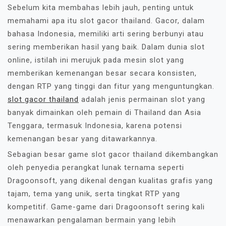
Sebelum kita membahas lebih jauh, penting untuk
memahami apa itu slot gacor thailand. Gacor, dalam
bahasa Indonesia, memiliki arti sering berbunyi atau
sering memberikan hasil yang baik. Dalam dunia slot
online, istilah ini merujuk pada mesin slot yang
memberikan kemenangan besar secara konsisten,
dengan RTP yang tinggi dan fitur yang menguntungkan.
slot gacor thailand
adalah jenis permainan slot yang
banyak dimainkan oleh pemain di Thailand dan Asia
Tenggara, termasuk Indonesia, karena potensi
kemenangan besar yang ditawarkannya.
Sebagian besar game slot gacor thailand dikembangkan
oleh penyedia perangkat lunak ternama seperti
Dragoonsoft, yang dikenal dengan kualitas grafis yang
tajam, tema yang unik, serta tingkat RTP yang
kompetitif. Game-game dari Dragoonsoft sering kali
menawarkan pengalaman bermain yang lebih