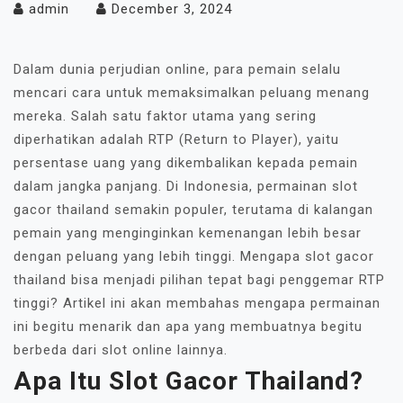
admin
December 3, 2024
Dalam dunia perjudian online, para pemain selalu
mencari cara untuk memaksimalkan peluang menang
mereka. Salah satu faktor utama yang sering
diperhatikan adalah RTP (Return to Player), yaitu
persentase uang yang dikembalikan kepada pemain
dalam jangka panjang. Di Indonesia, permainan slot
gacor thailand semakin populer, terutama di kalangan
pemain yang menginginkan kemenangan lebih besar
dengan peluang yang lebih tinggi. Mengapa slot gacor
thailand bisa menjadi pilihan tepat bagi penggemar RTP
tinggi? Artikel ini akan membahas mengapa permainan
ini begitu menarik dan apa yang membuatnya begitu
berbeda dari slot online lainnya.
Apa Itu Slot Gacor Thailand?