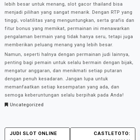
lebih besar untuk menang, slot gacor thailand bisa
menjadi pilihan yang sangat menarik. Dengan RTP yang
tinggi, volatilitas yang menguntungkan, serta grafis dan
fitur bonus yang memikat, permainan ini menawarkan
pengalaman bermain yang tidak hanya seru, tetapi juga
memberikan peluang menang yang lebih besar.
Namun, seperti halnya dengan permainan judi lainnya,
penting bagi pemain untuk selalu bermain dengan bijak,
mengatur anggaran, dan menikmati setiap putaran
dengan penuh kesadaran. Jangan lupa untuk
memanfaatkan setiap kesempatan yang ada, dan
semoga keberuntungan selalu berpihak pada Anda!
Uncategorized
Post
JUDI SLOT ONLINE
CASTLETOTO: