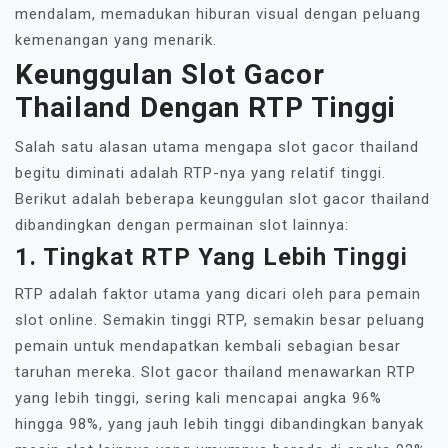
mendalam, memadukan hiburan visual dengan peluang
kemenangan yang menarik.
Keunggulan Slot Gacor
Thailand Dengan RTP Tinggi
Salah satu alasan utama mengapa slot gacor thailand
begitu diminati adalah RTP-nya yang relatif tinggi.
Berikut adalah beberapa keunggulan slot gacor thailand
dibandingkan dengan permainan slot lainnya:
1. Tingkat RTP Yang Lebih Tinggi
RTP adalah faktor utama yang dicari oleh para pemain
slot online. Semakin tinggi RTP, semakin besar peluang
pemain untuk mendapatkan kembali sebagian besar
taruhan mereka. Slot gacor thailand menawarkan RTP
yang lebih tinggi, sering kali mencapai angka 96%
hingga 98%, yang jauh lebih tinggi dibandingkan banyak