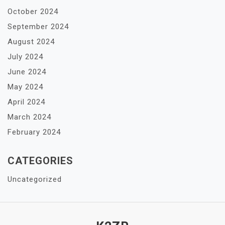
October 2024
September 2024
August 2024
July 2024
June 2024
May 2024
April 2024
March 2024
February 2024
CATEGORIES
Uncategorized