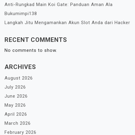
Anti-Rungkad Main Koi Gate: Panduan Aman Ala
Bukumimpi138
Langkah Jitu Mengamankan Akun Slot Anda dari Hacker
RECENT COMMENTS
No comments to show.
ARCHIVES
August 2026
July 2026
June 2026
May 2026
April 2026
March 2026
February 2026