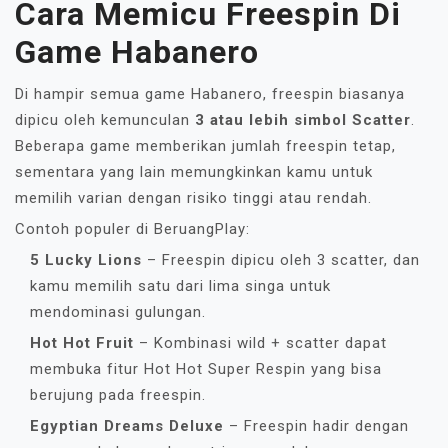
Cara Memicu Freespin Di
Game Habanero
Di hampir semua game Habanero, freespin biasanya
dipicu oleh kemunculan
3 atau lebih simbol Scatter
.
Beberapa game memberikan jumlah freespin tetap,
sementara yang lain memungkinkan kamu untuk
memilih varian dengan risiko tinggi atau rendah.
Contoh populer di BeruangPlay:
5 Lucky Lions
– Freespin dipicu oleh 3 scatter, dan
kamu memilih satu dari lima singa untuk
mendominasi gulungan.
Hot Hot Fruit
– Kombinasi wild + scatter dapat
membuka fitur Hot Hot Super Respin yang bisa
berujung pada freespin.
Egyptian Dreams Deluxe
– Freespin hadir dengan