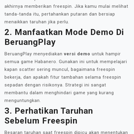
akhirnya memberikan freespin. Jika kamu mulai melihat
tanda-tanda itu, pertahankan putaran dan bersiap
menaikkan taruhan jika perlu.
2.
Manfaatkan Mode Demo Di
BeruangPlay
BeruangPlay menyediakan
versi demo
untuk hampir
semua game Habanero. Gunakan ini untuk mempelajari
kapan scatter sering muncul, bagaimana freespin
bekerja, dan apakah fitur tambahan selama freespin
sepadan dengan risikonya. Strategi ini sangat
membantu dalam menghindari game yang kurang
menguntungkan.
3.
Perhatikan Taruhan
Sebelum Freespin
Besaran taruhan saat freespin dipicu akan menentukan