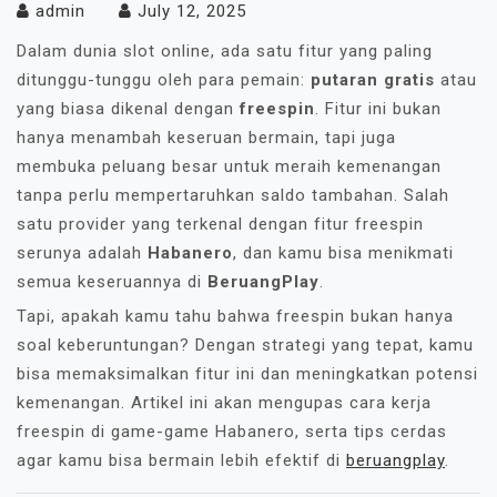
admin
July 12, 2025
Dalam dunia slot online, ada satu fitur yang paling
ditunggu-tunggu oleh para pemain:
putaran gratis
atau
yang biasa dikenal dengan
freespin
. Fitur ini bukan
hanya menambah keseruan bermain, tapi juga
membuka peluang besar untuk meraih kemenangan
tanpa perlu mempertaruhkan saldo tambahan. Salah
satu provider yang terkenal dengan fitur freespin
serunya adalah
Habanero
, dan kamu bisa menikmati
semua keseruannya di
BeruangPlay
.
Tapi, apakah kamu tahu bahwa freespin bukan hanya
soal keberuntungan? Dengan strategi yang tepat, kamu
bisa memaksimalkan fitur ini dan meningkatkan potensi
kemenangan. Artikel ini akan mengupas cara kerja
freespin di game-game Habanero, serta tips cerdas
agar kamu bisa bermain lebih efektif di
beruangplay
.