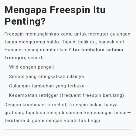
Mengapa Freespin Itu
Penting?
Freespin memungkinkan kamu untuk memutar gulungan
tanpa mengurangi saldo. Tapi di balik itu, banyak slot
Habanero yang memberikan
fitur tambahan selama
freespin
, seperti:
Wild dengan pengali
Simbol yang ditingkatkan nilainya
Gulungan tambahan yang terbuka
Kesempatan retrigger (frequent freespin berulang)
Dengan kombinasi tersebut, freespin bukan hanya
gratisan, tapi bisa menjadi sumber kemenangan besar—
terutama di game dengan volatilitas tinggi.