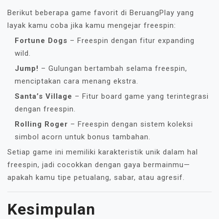
Berikut beberapa game favorit di BeruangPlay yang
layak kamu coba jika kamu mengejar freespin:
Fortune Dogs
– Freespin dengan fitur expanding
wild.
Jump!
– Gulungan bertambah selama freespin,
menciptakan cara menang ekstra.
Santa’s Village
– Fitur board game yang terintegrasi
dengan freespin.
Rolling Roger
– Freespin dengan sistem koleksi
simbol acorn untuk bonus tambahan.
Setiap game ini memiliki karakteristik unik dalam hal
freespin, jadi cocokkan dengan gaya bermainmu—
apakah kamu tipe petualang, sabar, atau agresif.
Kesimpulan