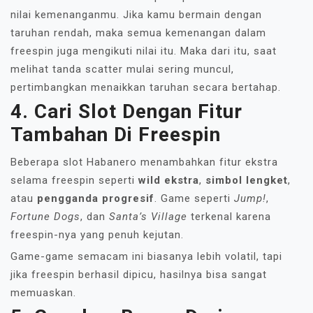
nilai kemenanganmu. Jika kamu bermain dengan
taruhan rendah, maka semua kemenangan dalam
freespin juga mengikuti nilai itu. Maka dari itu, saat
melihat tanda scatter mulai sering muncul,
pertimbangkan menaikkan taruhan secara bertahap.
4.
Cari Slot Dengan Fitur
Tambahan Di Freespin
Beberapa slot Habanero menambahkan fitur ekstra
selama freespin seperti
wild ekstra
,
simbol lengket
,
atau
pengganda progresif
. Game seperti
Jump!
,
Fortune Dogs
, dan
Santa’s Village
terkenal karena
freespin-nya yang penuh kejutan.
Game-game semacam ini biasanya lebih volatil, tapi
jika freespin berhasil dipicu, hasilnya bisa sangat
memuaskan.