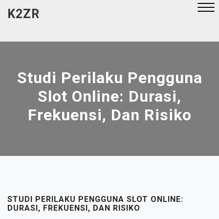
Skip
K2ZR
to
content
Close
Menu
Studi Perilaku Pengguna
Slot Online: Durasi,
Frekuensi, Dan Risiko
STUDI PERILAKU PENGGUNA SLOT ONLINE:
DURASI, FREKUENSI, DAN RISIKO