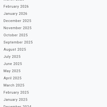
February 2026
January 2026
December 2025
November 2025
October 2025
September 2025
August 2025
July 2025
June 2025
May 2025
April 2025
March 2025
February 2025
January 2025
December 2024