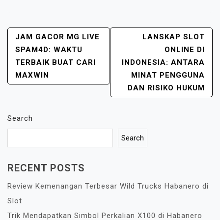
Post
JAM GACOR MG LIVE
LANSKAP SLOT
SPAM4D: WAKTU
ONLINE DI
Navigation
TERBAIK BUAT CARI
INDONESIA: ANTARA
MAXWIN
MINAT PENGGUNA
DAN RISIKO HUKUM
Search
Search
RECENT POSTS
Review Kemenangan Terbesar Wild Trucks Habanero di
Slot
Trik Mendapatkan Simbol Perkalian X100 di Habanero