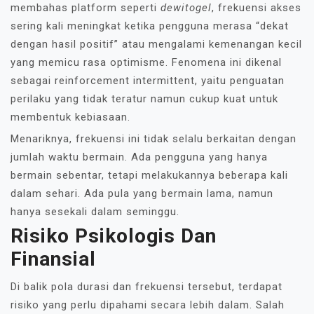
membahas platform seperti
dewitogel
, frekuensi akses
sering kali meningkat ketika pengguna merasa “dekat
dengan hasil positif” atau mengalami kemenangan kecil
yang memicu rasa optimisme. Fenomena ini dikenal
sebagai reinforcement intermittent, yaitu penguatan
perilaku yang tidak teratur namun cukup kuat untuk
membentuk kebiasaan.
Menariknya, frekuensi ini tidak selalu berkaitan dengan
jumlah waktu bermain. Ada pengguna yang hanya
bermain sebentar, tetapi melakukannya beberapa kali
dalam sehari. Ada pula yang bermain lama, namun
hanya sesekali dalam seminggu.
Risiko Psikologis Dan
Finansial
Di balik pola durasi dan frekuensi tersebut, terdapat
risiko yang perlu dipahami secara lebih dalam. Salah