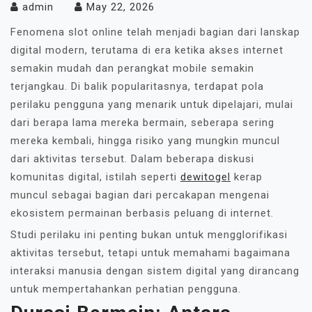
admin
May 22, 2026
Fenomena slot online telah menjadi bagian dari lanskap
digital modern, terutama di era ketika akses internet
semakin mudah dan perangkat mobile semakin
terjangkau. Di balik popularitasnya, terdapat pola
perilaku pengguna yang menarik untuk dipelajari, mulai
dari berapa lama mereka bermain, seberapa sering
mereka kembali, hingga risiko yang mungkin muncul
dari aktivitas tersebut. Dalam beberapa diskusi
komunitas digital, istilah seperti
dewitogel
kerap
muncul sebagai bagian dari percakapan mengenai
ekosistem permainan berbasis peluang di internet.
Studi perilaku ini penting bukan untuk mengglorifikasi
aktivitas tersebut, tetapi untuk memahami bagaimana
interaksi manusia dengan sistem digital yang dirancang
untuk mempertahankan perhatian pengguna.