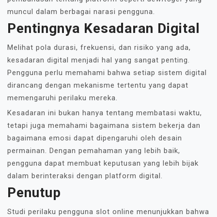
muncul dalam berbagai narasi pengguna.
Pentingnya Kesadaran Digital
Melihat pola durasi, frekuensi, dan risiko yang ada,
kesadaran digital menjadi hal yang sangat penting.
Pengguna perlu memahami bahwa setiap sistem digital
dirancang dengan mekanisme tertentu yang dapat
memengaruhi perilaku mereka.
Kesadaran ini bukan hanya tentang membatasi waktu,
tetapi juga memahami bagaimana sistem bekerja dan
bagaimana emosi dapat dipengaruhi oleh desain
permainan. Dengan pemahaman yang lebih baik,
pengguna dapat membuat keputusan yang lebih bijak
dalam berinteraksi dengan platform digital.
Penutup
Studi perilaku pengguna slot online menunjukkan bahwa