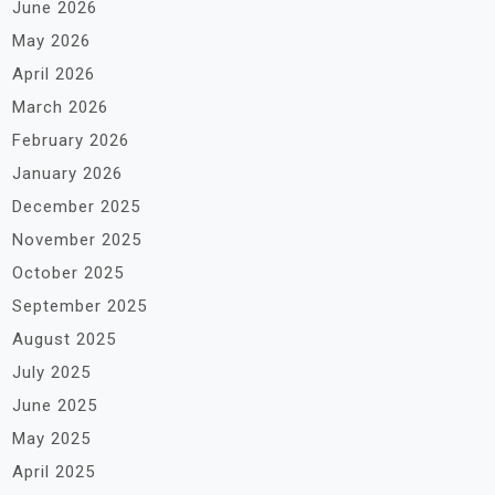
June 2026
May 2026
April 2026
March 2026
February 2026
January 2026
December 2025
November 2025
October 2025
September 2025
August 2025
July 2025
June 2025
May 2025
April 2025