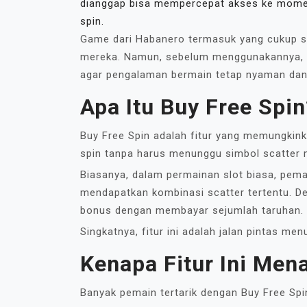
dianggap bisa mempercepat akses ke momen 
spin.
Game dari
Habanero
termasuk yang cukup ser
mereka. Namun, sebelum menggunakannya, p
agar pengalaman bermain tetap nyaman dan 
Apa Itu Buy Free Spin
Buy Free Spin adalah fitur yang memungkin
spin tanpa harus menunggu simbol scatter 
Biasanya, dalam permainan slot biasa, pema
mendapatkan kombinasi scatter tertentu. De
bonus dengan membayar sejumlah taruhan.
Singkatnya, fitur ini adalah jalan pintas me
Kenapa Fitur Ini Mena
Banyak pemain tertarik dengan Buy Free Spi