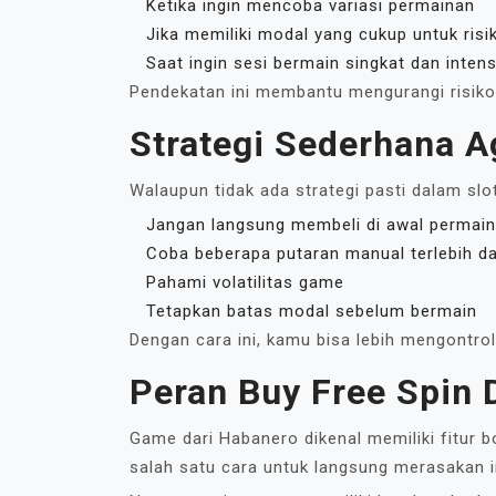
Ketika ingin mencoba variasi permainan
Jika memiliki modal yang cukup untuk ris
Saat ingin sesi bermain singkat dan inten
Pendekatan ini membantu mengurangi risiko
Strategi Sederhana A
Walaupun tidak ada strategi pasti dalam sl
Jangan langsung membeli di awal permai
Coba beberapa putaran manual terlebih d
Pahami volatilitas game
Tetapkan batas modal sebelum bermain
Dengan cara ini, kamu bisa lebih mengontrol
Peran Buy Free Spin
Game dari
Habanero
dikenal memiliki fitur 
salah satu cara untuk langsung merasakan i