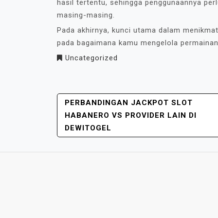
hasil tertentu, sehingga penggunaannya per
masing-masing.
Pada akhirnya, kunci utama dalam menikmati
pada bagaimana kamu mengelola permainan de
Uncategorized
Post
PERBANDINGAN JACKPOT SLOT
HABANERO VS PROVIDER LAIN DI
Navigation
DEWITOGEL