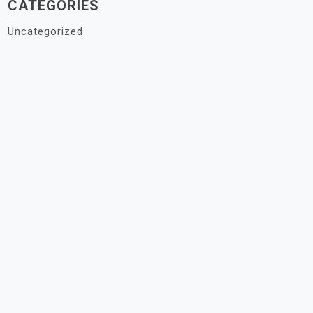
CATEGORIES
Uncategorized