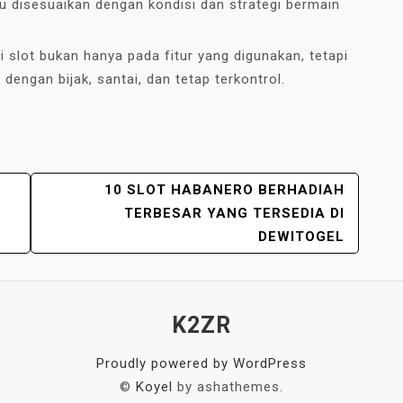
lu disesuaikan dengan kondisi dan strategi bermain
 slot bukan hanya pada fitur yang digunakan, tetapi
ngan bijak, santai, dan tetap terkontrol.
10 SLOT HABANERO BERHADIAH
TERBESAR YANG TERSEDIA DI
DEWITOGEL
K2ZR
Proudly powered by WordPress
©
Koyel
by ashathemes.