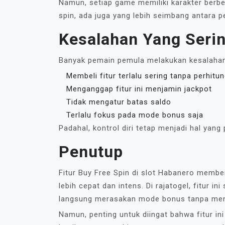
Namun, setiap game memiliki karakter berb
spin, ada juga yang lebih seimbang antara p
Kesalahan Yang Seri
Banyak pemain pemula melakukan kesalahan
Membeli fitur terlalu sering tanpa perhitu
Menganggap fitur ini menjamin jackpot
Tidak mengatur batas saldo
Terlalu fokus pada mode bonus saja
Padahal, kontrol diri tetap menjadi hal yang
Penutup
Fitur Buy Free Spin di slot Habanero memb
lebih cepat dan intens. Di rajatogel, fitur in
langsung merasakan mode bonus tanpa menu
Namun, penting untuk diingat bahwa fitur in