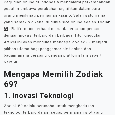
Perjudian online di Indonesia mengalami perkembangan
pesat, membawa perubahan signifikan dalam cara
orang menikmati permainan kasino. Salah satu nama
yang semakin dikenal di dunia slot online adalah
zodiak
69
. Platform ini berhasil menarik perhatian pemain
dengan inovasi terbaru dan berbagai fitur unggulan.
Artikel ini akan mengulas mengapa Zodiak 69 menjadi
pilihan utama bagi penggemar slot online dan
bagaimana ia bersaing dengan platform lain seperti
Next 4D.
Mengapa Memilih Zodiak
69?
1. Inovasi Teknologi
Zodiak 69 selalu berusaha untuk menghadirkan
teknologi terbaru dalam setiap permainan slot yang