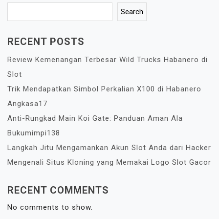
Search
RECENT POSTS
Review Kemenangan Terbesar Wild Trucks Habanero di
Slot
Trik Mendapatkan Simbol Perkalian X100 di Habanero
Angkasa17
Anti-Rungkad Main Koi Gate: Panduan Aman Ala
Bukumimpi138
Langkah Jitu Mengamankan Akun Slot Anda dari Hacker
Mengenali Situs Kloning yang Memakai Logo Slot Gacor
RECENT COMMENTS
No comments to show.