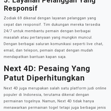
5. Layanan Pelanggan Yang
Responsif
Zodiak 69 dikenal dengan layanan pelanggan yang
cepat dan responsif. Tim dukungan mereka tersedia
24/7 untuk membantu pemain dengan berbagai
masalah atau pertanyaan yang mungkin muncul.
Dengan berbagai saluran komunikasi seperti live chat,
email, dan telepon, pemain dapat dengan mudah
mendapatkan bantuan kapan saja.
Next 4D: Pesaing Yang
Patut Diperhitungkan
Next 4D juga merupakan salah satu platform judi online
populer di Indonesia, terutama dikenal dengan
permainan togelnya. Namun, Next 4D tidak hanya
menawarkan permainan togel tetapi juga berbagai jenis